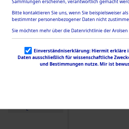
Konzentra
Sammlungen erscheinen, verantwortlich gemacht wer
Todesmärsche
5.3.1 Alliierte
Grabstätte
Bitte
kontaktieren
Sie uns, wenn Sie beispielsweiser al
Erhebungen
bestimmter personenbezogener Daten nicht zustimme
zu
0055 (846
Todesmärsch
en
Sie möchten mehr über die Datenrichtlinie der Arolsen
5.3.2
Versuchte
Identifizierun
Einverständniserklärung: Hiermit erkläre 
g
Daten ausschließlich für wissenschaftliche Zwec
5.3.3
Todesmärsch
und Bestimmungen nutze. Mir ist bewus
e /
Identifikation
unbekannter
Toter
5.3.5
Grabermittlu
ng /
Friedhofsplän
e