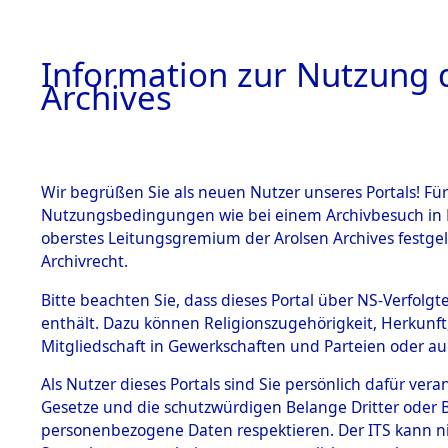
Information zur Nutzung d
Archives
HOME
BESTANDSBESCHREIBUNG
ARCHIVAL
Wir begrüßen Sie als neuen Nutzer unseres Portals! Für
Nutzungsbedingungen wie bei einem Archivbesuch in B
oberstes Leitungsgremium der Arolsen Archives festg
Archivrecht.
BESTÄNDE
Bitte beachten Sie, dass dieses Portal über NS-Verfolgte
Auswertun
enthält. Dazu können Religionszugehörigkeit, Herkunf
Mitgliedschaft in Gewerkschaften und Parteien oder auc
unbekannt
1.
Inhaftierungsdoku
mente
Als Nutzer dieses Portals sind Sie persönlich dafür vera
und unbek
Gesetze und die schutzwürdigen Belange Dritter oder B
5. Verschiedenes
personenbezogene Daten respektieren. Der ITS kann nic
5.3