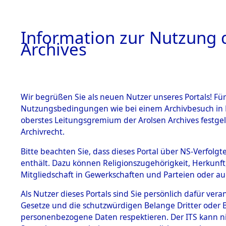
Information zur Nutzung d
Archives
HOME
BESTANDSBESCHREIBUNG
ARCHIVAL
Wir begrüßen Sie als neuen Nutzer unseres Portals! Für
Nutzungsbedingungen wie bei einem Archivbesuch in B
oberstes Leitungsgremium der Arolsen Archives festg
Archivrecht.
BESTÄNDE
Bitte beachten Sie, dass dieses Portal über NS-Verfolgte
Auswertun
enthält. Dazu können Religionszugehörigkeit, Herkunf
Mitgliedschaft in Gewerkschaften und Parteien oder auc
unbekannt
1.
Inhaftierungsdoku
mente
Als Nutzer dieses Portals sind Sie persönlich dafür vera
und unbek
Gesetze und die schutzwürdigen Belange Dritter oder B
5. Verschiedenes
personenbezogene Daten respektieren. Der ITS kann nic
5.3