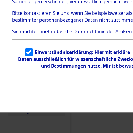
Konzentra
Sammlungen erscheinen, verantwortlich gemacht wer
Todesmärsche
5.3.1 Alliierte
Grabstätte
Bitte
kontaktieren
Sie uns, wenn Sie beispielsweiser al
Erhebungen
bestimmter personenbezogener Daten nicht zustimme
zu
0077 (846
Todesmärsch
en
Sie möchten mehr über die Datenrichtlinie der Arolsen
5.3.2
Versuchte
Identifizierun
Einverständniserklärung: Hiermit erkläre 
g
Daten ausschließlich für wissenschaftliche Zwec
5.3.3
Todesmärsch
und Bestimmungen nutze. Mir ist bewus
e /
Identifikation
unbekannter
Toter
5.3.5
Grabermittlu
ng /
Friedhofsplän
e