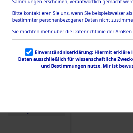
Konzentra
Sammlungen erscheinen, verantwortlich gemacht wer
Todesmärsche
5.3.1 Alliierte
Grabstätte
Bitte
kontaktieren
Sie uns, wenn Sie beispielsweiser al
Erhebungen
bestimmter personenbezogener Daten nicht zustimme
zu
0059 (846
Todesmärsch
en
Sie möchten mehr über die Datenrichtlinie der Arolsen
5.3.2
Versuchte
Identifizierun
Einverständniserklärung: Hiermit erkläre 
g
Daten ausschließlich für wissenschaftliche Zwec
5.3.3
Todesmärsch
und Bestimmungen nutze. Mir ist bewus
e /
Identifikation
unbekannter
Toter
5.3.5
Grabermittlu
ng /
Friedhofsplän
e