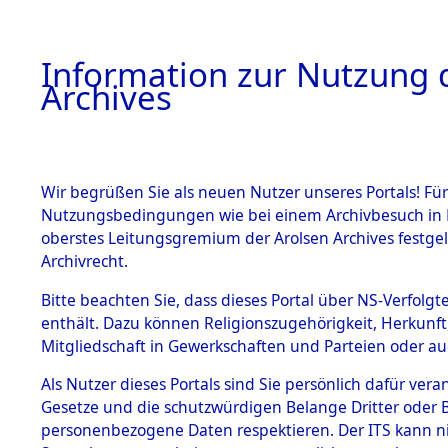
Information zur Nutzung d
Archives
HOME
BESTANDSBESCHREIBUNG
ARCHIVAL
Wir begrüßen Sie als neuen Nutzer unseres Portals! Für
Nutzungsbedingungen wie bei einem Archivbesuch in B
oberstes Leitungsgremium der Arolsen Archives festg
Archivrecht.
BESTÄNDE
Bitte beachten Sie, dass dieses Portal über NS-Verfolgte
Auswertun
enthält. Dazu können Religionszugehörigkeit, Herkunf
Mitgliedschaft in Gewerkschaften und Parteien oder auc
unbekannt
1.
Inhaftierungsdoku
mente
Als Nutzer dieses Portals sind Sie persönlich dafür vera
und unbek
Gesetze und die schutzwürdigen Belange Dritter oder B
5. Verschiedenes
personenbezogene Daten respektieren. Der ITS kann nic
5.3