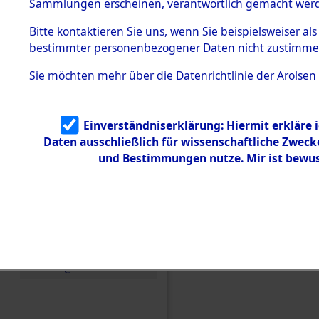
Konzentra
Sammlungen erscheinen, verantwortlich gemacht wer
Todesmärsche
5.3.1 Alliierte
Grabstätte
Bitte
kontaktieren
Sie uns, wenn Sie beispielsweiser al
Erhebungen
bestimmter personenbezogener Daten nicht zustimme
zu
0087 (846
Todesmärsch
en
Sie möchten mehr über die Datenrichtlinie der Arolsen
5.3.2
Versuchte
Identifizierun
Einverständniserklärung: Hiermit erkläre 
g
Daten ausschließlich für wissenschaftliche Zwec
5.3.3
Todesmärsch
und Bestimmungen nutze. Mir ist bewus
e /
Identifikation
unbekannter
Toter
5.3.5
Grabermittlu
ng /
Friedhofsplän
e