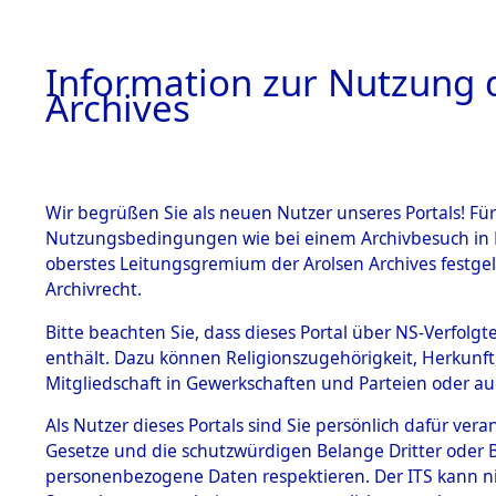
Information zur Nutzung d
Archives
HOME
BESTANDSBESCHREIBUNG
ARCHIVAL
Wir begrüßen Sie als neuen Nutzer unseres Portals! Für
Nutzungsbedingungen wie bei einem Archivbesuch in B
oberstes Leitungsgremium der Arolsen Archives festg
Archivrecht.
BESTÄNDE
Bitte beachten Sie, dass dieses Portal über NS-Verfolgte
Auswertun
enthält. Dazu können Religionszugehörigkeit, Herkunf
Mitgliedschaft in Gewerkschaften und Parteien oder auc
unbekannt
1.
Inhaftierungsdoku
mente
Als Nutzer dieses Portals sind Sie persönlich dafür vera
und unbek
Gesetze und die schutzwürdigen Belange Dritter oder B
5. Verschiedenes
personenbezogene Daten respektieren. Der ITS kann nic
5.3