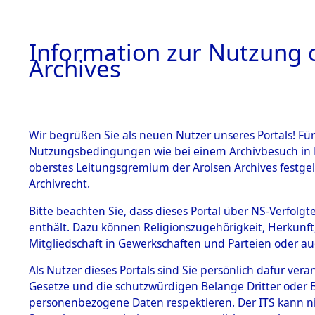
Information zur Nutzung d
Archives
HOME
BESTANDSBESCHREIBUNG
ARCHIVAL
Wir begrüßen Sie als neuen Nutzer unseres Portals! Für
Nutzungsbedingungen wie bei einem Archivbesuch in B
oberstes Leitungsgremium der Arolsen Archives festg
Archivrecht.
BESTÄNDE
Bitte beachten Sie, dass dieses Portal über NS-Verfolgte
Auswertun
enthält. Dazu können Religionszugehörigkeit, Herkunf
Mitgliedschaft in Gewerkschaften und Parteien oder auc
unbekannt
1.
Inhaftierungsdoku
mente
Als Nutzer dieses Portals sind Sie persönlich dafür vera
und unbek
Gesetze und die schutzwürdigen Belange Dritter oder B
5. Verschiedenes
personenbezogene Daten respektieren. Der ITS kann nic
5.3