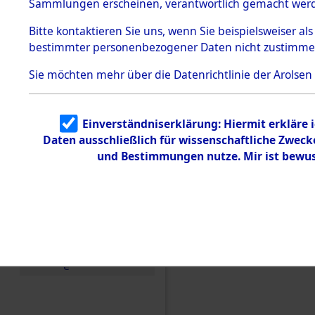
Konzentra
Sammlungen erscheinen, verantwortlich gemacht wer
Todesmärsche
5.3.1 Alliierte
Grabstätte
Bitte
kontaktieren
Sie uns, wenn Sie beispielsweiser al
Erhebungen
bestimmter personenbezogener Daten nicht zustimme
zu
0089 (846
Todesmärsch
en
Sie möchten mehr über die Datenrichtlinie der Arolsen
5.3.2
Versuchte
Identifizierun
Einverständniserklärung: Hiermit erkläre 
g
Daten ausschließlich für wissenschaftliche Zwec
5.3.3
Todesmärsch
und Bestimmungen nutze. Mir ist bewus
e /
Identifikation
unbekannter
Toter
5.3.5
Grabermittlu
ng /
Friedhofsplän
e