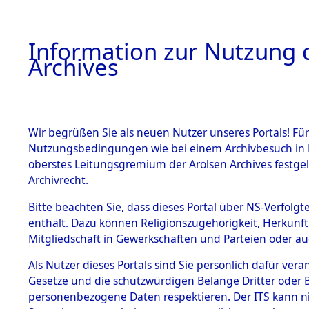
Information zur Nutzung d
Archives
HOME
BESTANDSBESCHREIBUNG
ARCHIVAL
Wir begrüßen Sie als neuen Nutzer unseres Portals! Für
Nutzungsbedingungen wie bei einem Archivbesuch in B
oberstes Leitungsgremium der Arolsen Archives festg
Archivrecht.
BESTÄNDE
Bitte beachten Sie, dass dieses Portal über NS-Verfolgte
Auswertun
enthält. Dazu können Religionszugehörigkeit, Herkunf
Mitgliedschaft in Gewerkschaften und Parteien oder auc
unbekannt
1.
Inhaftierungsdoku
mente
Als Nutzer dieses Portals sind Sie persönlich dafür vera
und unbek
Gesetze und die schutzwürdigen Belange Dritter oder B
5. Verschiedenes
personenbezogene Daten respektieren. Der ITS kann nic
5.3