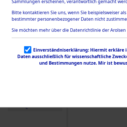
Konzentra
Sammlungen erscheinen, verantwortlich gemacht wer
Todesmärsche
5.3.1 Alliierte
Grabstätte
Bitte
kontaktieren
Sie uns, wenn Sie beispielsweiser al
Erhebungen
bestimmter personenbezogener Daten nicht zustimme
zu
0103 (846
Todesmärsch
en
Sie möchten mehr über die Datenrichtlinie der Arolsen
5.3.2
Versuchte
Identifizierun
Einverständniserklärung: Hiermit erkläre 
g
Daten ausschließlich für wissenschaftliche Zwec
5.3.3
Todesmärsch
und Bestimmungen nutze. Mir ist bewus
e /
Identifikation
unbekannter
Toter
5.3.5
Grabermittlu
ng /
Friedhofsplän
e