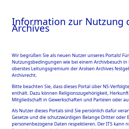
Information zur Nutzung d
Archives
HOME
BESTANDSBESCHREIBUNG
ARCHIVAL
Wir begrüßen Sie als neuen Nutzer unseres Portals! Für
Nutzungsbedingungen wie bei einem Archivbesuch in B
oberstes Leitungsgremium der Arolsen Archives festg
Archivrecht.
BESTÄNDE
Bitte beachten Sie, dass dieses Portal über NS-Verfolgte
Auswertun
enthält. Dazu können Religionszugehörigkeit, Herkunf
Mitgliedschaft in Gewerkschaften und Parteien oder auc
unbekannt
1.
Inhaftierungsdoku
mente
Als Nutzer dieses Portals sind Sie persönlich dafür vera
und unbek
Gesetze und die schutzwürdigen Belange Dritter oder B
5. Verschiedenes
personenbezogene Daten respektieren. Der ITS kann nic
5.3