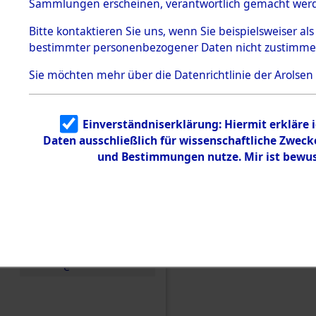
Konzentra
Sammlungen erscheinen, verantwortlich gemacht wer
Todesmärsche
5.3.1 Alliierte
Grabstätte
Bitte
kontaktieren
Sie uns, wenn Sie beispielsweiser al
Erhebungen
bestimmter personenbezogener Daten nicht zustimme
zu
0108 (846
Todesmärsch
en
Sie möchten mehr über die Datenrichtlinie der Arolsen
5.3.2
Versuchte
Identifizierun
Einverständniserklärung: Hiermit erkläre 
g
Daten ausschließlich für wissenschaftliche Zwec
5.3.3
Todesmärsch
und Bestimmungen nutze. Mir ist bewus
e /
Identifikation
unbekannter
Toter
5.3.5
Grabermittlu
ng /
Friedhofsplän
e