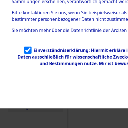
Konzentra
Sammlungen erscheinen, verantwortlich gemacht wer
Todesmärsche
5.3.1 Alliierte
Grabstätte
Bitte
kontaktieren
Sie uns, wenn Sie beispielsweiser al
Erhebungen
bestimmter personenbezogener Daten nicht zustimme
zu
0126 (846
Todesmärsch
en
Sie möchten mehr über die Datenrichtlinie der Arolsen
5.3.2
Versuchte
Identifizierun
Einverständniserklärung: Hiermit erkläre 
g
Daten ausschließlich für wissenschaftliche Zwec
5.3.3
Todesmärsch
und Bestimmungen nutze. Mir ist bewus
e /
Identifikation
unbekannter
Toter
5.3.5
Grabermittlu
ng /
Friedhofsplän
e