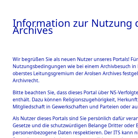
Information zur Nutzung d
Archives
HOME
BESTANDSBESCHREIBUNG
ARCHIVAL
Wir begrüßen Sie als neuen Nutzer unseres Portals! Für
Nutzungsbedingungen wie bei einem Archivbesuch in B
oberstes Leitungsgremium der Arolsen Archives festg
Archivrecht.
BESTÄNDE
Bitte beachten Sie, dass dieses Portal über NS-Verfolgte
Auswertun
enthält. Dazu können Religionszugehörigkeit, Herkunf
Mitgliedschaft in Gewerkschaften und Parteien oder auc
unbekannt
1.
Inhaftierungsdoku
mente
Als Nutzer dieses Portals sind Sie persönlich dafür vera
und unbek
Gesetze und die schutzwürdigen Belange Dritter oder B
5. Verschiedenes
personenbezogene Daten respektieren. Der ITS kann nic
5.3