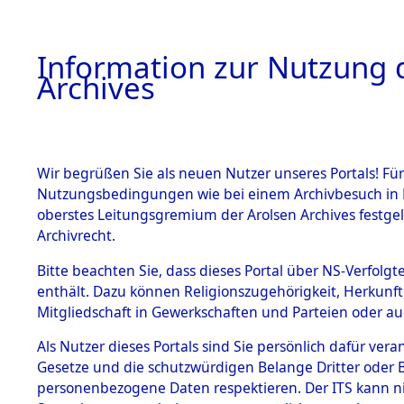
Information zur Nutzung d
Archives
HOME
BESTANDSBESCHREIBUNG
ARCHIVAL
Wir begrüßen Sie als neuen Nutzer unseres Portals! Für
Nutzungsbedingungen wie bei einem Archivbesuch in B
oberstes Leitungsgremium der Arolsen Archives festg
Archivrecht.
BESTÄNDE
Bitte beachten Sie, dass dieses Portal über NS-Verfolgte
Auswertun
enthält. Dazu können Religionszugehörigkeit, Herkunf
Mitgliedschaft in Gewerkschaften und Parteien oder auc
unbekannt
1.
Inhaftierungsdoku
mente
Als Nutzer dieses Portals sind Sie persönlich dafür vera
und unbek
Gesetze und die schutzwürdigen Belange Dritter oder B
5. Verschiedenes
personenbezogene Daten respektieren. Der ITS kann nic
5.3