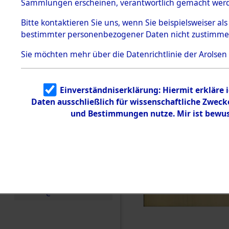
Konzentra
Sammlungen erscheinen, verantwortlich gemacht wer
Todesmärsche
5.3.1 Alliierte
Grabstätte
Bitte
kontaktieren
Sie uns, wenn Sie beispielsweiser al
Erhebungen
bestimmter personenbezogener Daten nicht zustimme
zu
0001 (846
Todesmärsch
en
Sie möchten mehr über die Datenrichtlinie der Arolsen
5.3.2
Versuchte
Identifizierun
Einverständniserklärung: Hiermit erkläre 
g
Daten ausschließlich für wissenschaftliche Zwec
5.3.3
Todesmärsch
und Bestimmungen nutze. Mir ist bewus
e /
Identifikation
unbekannter
Toter
5.3.5
Grabermittlu
ng /
Friedhofsplän
e