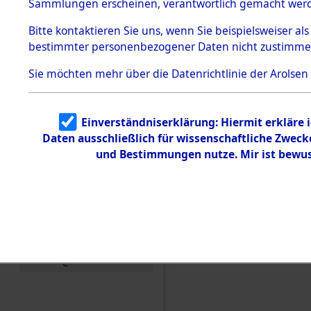
Konzentra
Sammlungen erscheinen, verantwortlich gemacht wer
Todesmärsche
5.3.1 Alliierte
Grabstätte
Bitte
kontaktieren
Sie uns, wenn Sie beispielsweiser al
Erhebungen
bestimmter personenbezogener Daten nicht zustimme
zu
0008 (846
Todesmärsch
en
Sie möchten mehr über die Datenrichtlinie der Arolsen
5.3.2
Versuchte
Identifizierun
Einverständniserklärung: Hiermit erkläre 
g
Daten ausschließlich für wissenschaftliche Zwec
5.3.3
Todesmärsch
und Bestimmungen nutze. Mir ist bewus
e /
Identifikation
unbekannter
Toter
5.3.5
Grabermittlu
ng /
Friedhofsplän
e