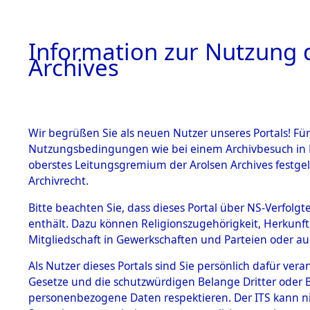
Information zur Nutzung d
Archives
HOME
BESTANDSBESCHREIBUNG
ARCHIVAL
Wir begrüßen Sie als neuen Nutzer unseres Portals! Für
Nutzungsbedingungen wie bei einem Archivbesuch in B
oberstes Leitungsgremium der Arolsen Archives festg
Archivrecht.
BESTÄNDE
Bitte beachten Sie, dass dieses Portal über NS-Verfolgte
Auswertun
enthält. Dazu können Religionszugehörigkeit, Herkunf
Mitgliedschaft in Gewerkschaften und Parteien oder auc
unbekannt
1.
Inhaftierungsdoku
mente
Als Nutzer dieses Portals sind Sie persönlich dafür vera
und unbek
Gesetze und die schutzwürdigen Belange Dritter oder B
5. Verschiedenes
personenbezogene Daten respektieren. Der ITS kann nic
5.3