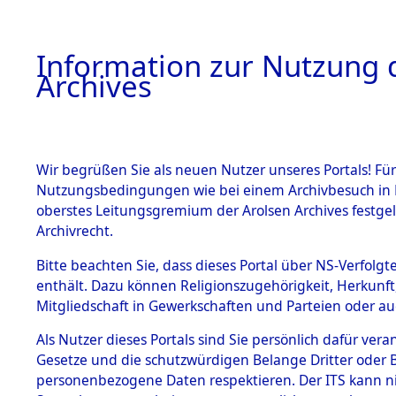
Information zur Nutzung d
Archives
HOME
BESTANDSBESCHREIBUNG
ARCHIVAL
Wir begrüßen Sie als neuen Nutzer unseres Portals! Für
Nutzungsbedingungen wie bei einem Archivbesuch in B
oberstes Leitungsgremium der Arolsen Archives festg
Archivrecht.
BESTÄNDE
Bitte beachten Sie, dass dieses Portal über NS-Verfolgte
Auswertun
enthält. Dazu können Religionszugehörigkeit, Herkunf
Mitgliedschaft in Gewerkschaften und Parteien oder auc
unbekannt
1.
Inhaftierungsdoku
mente
Als Nutzer dieses Portals sind Sie persönlich dafür vera
und unbek
Gesetze und die schutzwürdigen Belange Dritter oder B
5. Verschiedenes
personenbezogene Daten respektieren. Der ITS kann nic
5.3