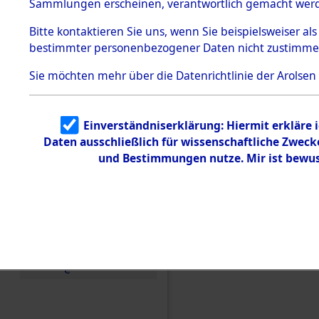
Konzentra
Sammlungen erscheinen, verantwortlich gemacht wer
Todesmärsche
5.3.1 Alliierte
Grabstätte
Bitte
kontaktieren
Sie uns, wenn Sie beispielsweiser al
Erhebungen
bestimmter personenbezogener Daten nicht zustimme
zu
0055 (846
Todesmärsch
en
Sie möchten mehr über die Datenrichtlinie der Arolsen
5.3.2
Versuchte
Identifizierun
Einverständniserklärung: Hiermit erkläre 
g
Daten ausschließlich für wissenschaftliche Zwec
5.3.3
Todesmärsch
und Bestimmungen nutze. Mir ist bewus
e /
Identifikation
unbekannter
Toter
5.3.5
Grabermittlu
ng /
Friedhofsplän
e