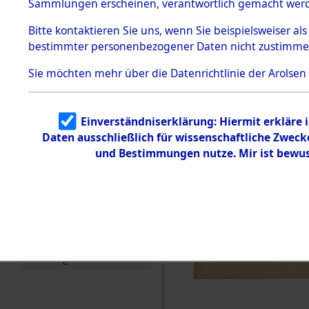
Konzentra
Sammlungen erscheinen, verantwortlich gemacht wer
Todesmärsche
5.3.1 Alliierte
Grabstätte
Bitte
kontaktieren
Sie uns, wenn Sie beispielsweiser al
Erhebungen
bestimmter personenbezogener Daten nicht zustimme
zu
0078 (846
Todesmärsch
en
Sie möchten mehr über die Datenrichtlinie der Arolsen
5.3.2
Versuchte
Identifizierun
Einverständniserklärung: Hiermit erkläre 
g
Daten ausschließlich für wissenschaftliche Zwec
5.3.3
Todesmärsch
und Bestimmungen nutze. Mir ist bewus
e /
Identifikation
unbekannter
Toter
5.3.5
Grabermittlu
ng /
Friedhofsplän
e