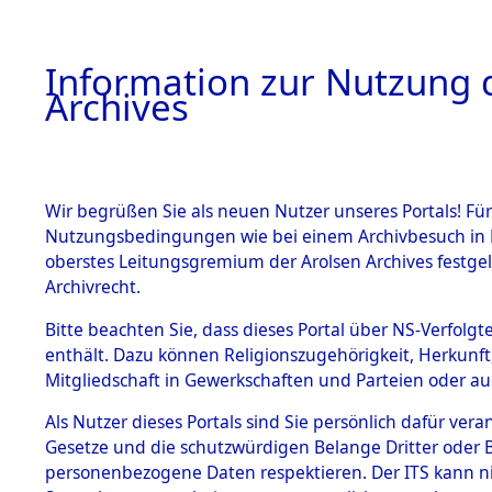
Information zur Nutzung d
Archives
HOME
BESTANDSBESCHREIBUNG
ARCHIVAL
Wir begrüßen Sie als neuen Nutzer unseres Portals! Für
Nutzungsbedingungen wie bei einem Archivbesuch in B
oberstes Leitungsgremium der Arolsen Archives festg
Archivrecht.
BESTÄNDE
Bitte beachten Sie, dass dieses Portal über NS-Verfolgte
Auswertun
enthält. Dazu können Religionszugehörigkeit, Herkunf
Mitgliedschaft in Gewerkschaften und Parteien oder auc
unbekannt
1.
Inhaftierungsdoku
mente
Als Nutzer dieses Portals sind Sie persönlich dafür vera
und unbek
Gesetze und die schutzwürdigen Belange Dritter oder B
5. Verschiedenes
personenbezogene Daten respektieren. Der ITS kann nic
5.3