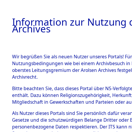
Information zur Nutzung d
Archives
HOME
BESTANDSBESCHREIBUNG
ARCHIVAL
Wir begrüßen Sie als neuen Nutzer unseres Portals! Für
Nutzungsbedingungen wie bei einem Archivbesuch in B
oberstes Leitungsgremium der Arolsen Archives festg
Archivrecht.
BESTÄNDE
Bitte beachten Sie, dass dieses Portal über NS-Verfolgte
Auswertun
enthält. Dazu können Religionszugehörigkeit, Herkunf
Mitgliedschaft in Gewerkschaften und Parteien oder auc
unbekannt
1.
Inhaftierungsdoku
mente
Als Nutzer dieses Portals sind Sie persönlich dafür vera
und unbek
Gesetze und die schutzwürdigen Belange Dritter oder B
5. Verschiedenes
personenbezogene Daten respektieren. Der ITS kann nic
5.3