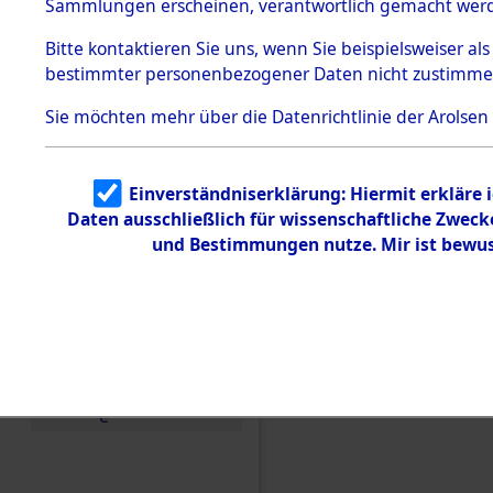
Konzentra
Sammlungen erscheinen, verantwortlich gemacht wer
Todesmärsche
5.3.1 Alliierte
Grabstätte
Bitte
kontaktieren
Sie uns, wenn Sie beispielsweiser al
Erhebungen
bestimmter personenbezogener Daten nicht zustimme
zu
0086 (846
Todesmärsch
en
Sie möchten mehr über die Datenrichtlinie der Arolsen
5.3.2
Versuchte
Identifizierun
Einverständniserklärung: Hiermit erkläre 
g
Daten ausschließlich für wissenschaftliche Zwec
5.3.3
Todesmärsch
und Bestimmungen nutze. Mir ist bewus
e /
Identifikation
unbekannter
Toter
5.3.5
Grabermittlu
ng /
Friedhofsplän
e