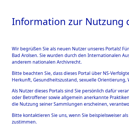
Information zur Nutzung d
Wir begrüßen Sie als neuen Nutzer unseres Portals! Fü
HOME
BESTANDSB
Bad Arolsen. Sie wurden durch den Internationalen Au
anderem nationalen Archivrecht.
BESTÄNDE
Auswertun
Bitte beachten Sie, dass dieses Portal über NS-Verfolgt
Herkunft, Gesundheitszustand, sexuelle Orientierung, 
Todesopfe
1.
Inhaftierungsdoku
Als Nutzer dieses Portals sind Sie persönlich dafür ver
mente
oder Betroffener sowie allgemein anerkannte Praktiken
Konzentrat
5. Verschiedenes
die Nutzung seiner Sammlungen erscheinen, verantwo
5.3
→
0112 (8
Bitte
kontaktieren
Sie uns, wenn Sie beispielsweiser a
Todesmärsche
zustimmen.
5.3.1 Alliierte
Erhebungen