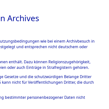
n Archives
TIONS ONLINE
n Nutzungsbedingungen wie bei einem Archivbesuch in
festgelegt und entsprechen nicht deutschem oder
nte ausländische
rsonen enthält. Dazu können Religionszugehörigkeit,
en oder auch Einträge in Strafregistern gehören.
r aus
tige Gesetze und die schutzwürdigen Belange Dritter
ann nicht für Veröffentlichungen Dritter, die durch
ätten.
→
0004 (84610777)
hung bestimmter personenbezogener Daten nicht