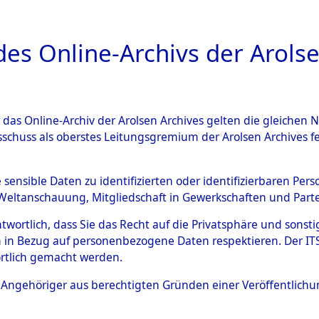
a
A
es Online-Archivs der Arolse
DIGITAL COLLEC
r das Online-Archiv der Arolsen Archives gelten die gleiche
ESCHREIBUNG
ARCHIVALE
ÜBERSICHT
BILD
sschuss als oberstes Leitungsgremium der Arolsen Archives 
gen von Daten über unbekan
e sensible Daten zu identifizierten oder identifizierbaren Pe
Weltanschauung, Mitgliedschaft in Gewerkschaften und Partei
r und unbekannte Todesopfe
antwortlich, dass Sie das Recht auf die Privatsphäre und sons
 in Bezug auf personenbezogene Daten respektieren. Der ITS k
ionslagern und deren Grabst
rtlich gemacht werden.
4610889)
ls Angehöriger aus berechtigten Gründen einer Veröffentlic