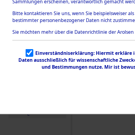
Konzentra
Sammlungen erscheinen, verantwortlich gemacht wer
Todesmärsche
5.3.1 Alliierte
Grabstätte
Bitte
kontaktieren
Sie uns, wenn Sie beispielsweiser al
Erhebungen
bestimmter personenbezogener Daten nicht zustimme
zu
0045 (846
Todesmärsch
en
Sie möchten mehr über die Datenrichtlinie der Arolsen
5.3.2
Versuchte
Identifizierun
Einverständniserklärung: Hiermit erkläre 
g
Daten ausschließlich für wissenschaftliche Zwec
5.3.3
Todesmärsch
und Bestimmungen nutze. Mir ist bewus
e /
Identifikation
unbekannter
Toter
5.3.5
Grabermittlu
ng /
Friedhofsplän
e