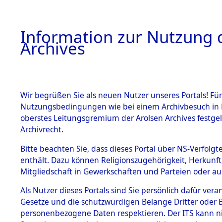
Information zur Nutzung d
Archives
HOME
BESTANDSBESCHREIBUNG
ARCHIVAL
Wir begrüßen Sie als neuen Nutzer unseres Portals! Für
Nutzungsbedingungen wie bei einem Archivbesuch in B
oberstes Leitungsgremium der Arolsen Archives festg
Archivrecht.
BESTÄNDE
Bitte beachten Sie, dass dieses Portal über NS-Verfolgte
Auswertun
enthält. Dazu können Religionszugehörigkeit, Herkunf
Mitgliedschaft in Gewerkschaften und Parteien oder auc
unbekannt
1.
Inhaftierungsdoku
mente
Als Nutzer dieses Portals sind Sie persönlich dafür vera
und unbek
Gesetze und die schutzwürdigen Belange Dritter oder B
5. Verschiedenes
personenbezogene Daten respektieren. Der ITS kann nic
5.3