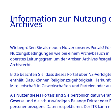
Information zur Nutzung d
Archives
HOME
BESTANDSBESCHREIBUNG
ARCHIVAL
Wir begrüßen Sie als neuen Nutzer unseres Portals! Für
Nutzungsbedingungen wie bei einem Archivbesuch in B
oberstes Leitungsgremium der Arolsen Archives festg
Archivrecht.
BESTÄNDE
Bitte beachten Sie, dass dieses Portal über NS-Verfolgte
Auswertun
enthält. Dazu können Religionszugehörigkeit, Herkunf
Mitgliedschaft in Gewerkschaften und Parteien oder auc
unbekannt
1.
Inhaftierungsdoku
mente
Als Nutzer dieses Portals sind Sie persönlich dafür vera
und unbek
Gesetze und die schutzwürdigen Belange Dritter oder B
5. Verschiedenes
personenbezogene Daten respektieren. Der ITS kann nic
5.3