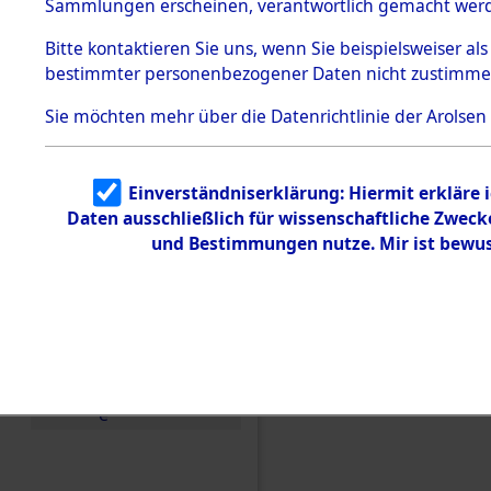
Konzentra
Sammlungen erscheinen, verantwortlich gemacht wer
Todesmärsche
5.3.1 Alliierte
Grabstätte
Bitte
kontaktieren
Sie uns, wenn Sie beispielsweiser al
Erhebungen
bestimmter personenbezogener Daten nicht zustimme
zu
0057 (846
Todesmärsch
en
Sie möchten mehr über die Datenrichtlinie der Arolsen
5.3.2
Versuchte
Identifizierun
Einverständniserklärung: Hiermit erkläre 
g
Daten ausschließlich für wissenschaftliche Zwec
5.3.3
Todesmärsch
und Bestimmungen nutze. Mir ist bewus
e /
Identifikation
unbekannter
Toter
5.3.5
Grabermittlu
ng /
Friedhofsplän
e