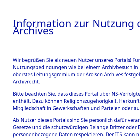
Information zur Nutzung d
Archives
HOME
BESTANDSBESCHREIBUNG
ARCHIVAL
Wir begrüßen Sie als neuen Nutzer unseres Portals! Für
Nutzungsbedingungen wie bei einem Archivbesuch in B
oberstes Leitungsgremium der Arolsen Archives festg
Archivrecht.
BESTÄNDE
Bitte beachten Sie, dass dieses Portal über NS-Verfolgte
Auswertun
enthält. Dazu können Religionszugehörigkeit, Herkunf
Mitgliedschaft in Gewerkschaften und Parteien oder auc
unbekannt
1.
Inhaftierungsdoku
mente
Als Nutzer dieses Portals sind Sie persönlich dafür vera
und unbek
Gesetze und die schutzwürdigen Belange Dritter oder B
5. Verschiedenes
personenbezogene Daten respektieren. Der ITS kann nic
5.3