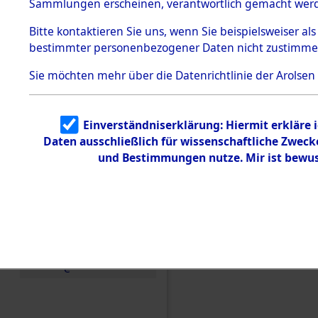
Konzentra
Sammlungen erscheinen, verantwortlich gemacht wer
Todesmärsche
5.3.1 Alliierte
Grabstätte
Bitte
kontaktieren
Sie uns, wenn Sie beispielsweiser al
Erhebungen
bestimmter personenbezogener Daten nicht zustimme
zu
0079 (846
Todesmärsch
en
Sie möchten mehr über die Datenrichtlinie der Arolsen
5.3.2
Versuchte
Identifizierun
Einverständniserklärung: Hiermit erkläre 
g
Daten ausschließlich für wissenschaftliche Zwec
5.3.3
Todesmärsch
und Bestimmungen nutze. Mir ist bewus
e /
Identifikation
unbekannter
Toter
5.3.5
Grabermittlu
ng /
Friedhofsplän
e