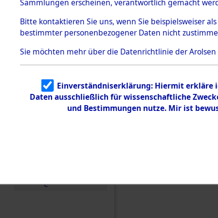
Konzentra
Sammlungen erscheinen, verantwortlich gemacht wer
Todesmärsche
5.3.1 Alliierte
Grabstätte
Bitte
kontaktieren
Sie uns, wenn Sie beispielsweiser al
Erhebungen
bestimmter personenbezogener Daten nicht zustimme
zu
0087 (846
Todesmärsch
en
Sie möchten mehr über die Datenrichtlinie der Arolsen
5.3.2
Versuchte
Identifizierun
Einverständniserklärung: Hiermit erkläre 
g
Daten ausschließlich für wissenschaftliche Zwec
5.3.3
Todesmärsch
und Bestimmungen nutze. Mir ist bewus
e /
Identifikation
unbekannter
Toter
5.3.5
Grabermittlu
ng /
Friedhofsplän
e