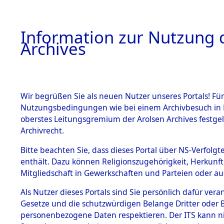
Information zur Nutzung d
Archives
HOME
BESTANDSBESCHREIBUNG
ARCHIVAL
Wir begrüßen Sie als neuen Nutzer unseres Portals! Für
Nutzungsbedingungen wie bei einem Archivbesuch in B
oberstes Leitungsgremium der Arolsen Archives festg
Archivrecht.
BESTÄNDE
Bitte beachten Sie, dass dieses Portal über NS-Verfolgte
Auswertun
enthält. Dazu können Religionszugehörigkeit, Herkunf
Mitgliedschaft in Gewerkschaften und Parteien oder auc
unbekannt
1.
Inhaftierungsdoku
mente
Als Nutzer dieses Portals sind Sie persönlich dafür vera
und unbek
Gesetze und die schutzwürdigen Belange Dritter oder B
5. Verschiedenes
personenbezogene Daten respektieren. Der ITS kann nic
5.3