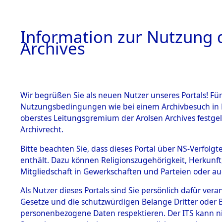
Information zur Nutzung d
Archives
HOME
BESTANDSBESCHREIBUNG
ARCHIVAL
Wir begrüßen Sie als neuen Nutzer unseres Portals! Für
Nutzungsbedingungen wie bei einem Archivbesuch in B
oberstes Leitungsgremium der Arolsen Archives festg
Archivrecht.
BESTÄNDE
Bitte beachten Sie, dass dieses Portal über NS-Verfolgte
Auswertun
enthält. Dazu können Religionszugehörigkeit, Herkunf
Mitgliedschaft in Gewerkschaften und Parteien oder auc
unbekannt
1.
Inhaftierungsdoku
mente
Als Nutzer dieses Portals sind Sie persönlich dafür vera
und unbek
Gesetze und die schutzwürdigen Belange Dritter oder B
5. Verschiedenes
personenbezogene Daten respektieren. Der ITS kann nic
5.3