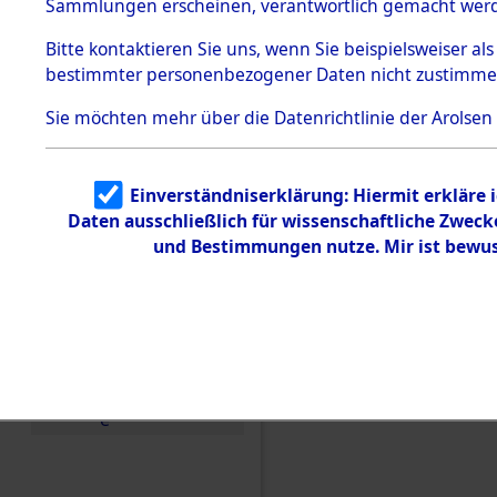
Konzentra
Sammlungen erscheinen, verantwortlich gemacht wer
Todesmärsche
5.3.1 Alliierte
Grabstätte
Bitte
kontaktieren
Sie uns, wenn Sie beispielsweiser al
Erhebungen
bestimmter personenbezogener Daten nicht zustimme
zu
0120 (846
Todesmärsch
en
Sie möchten mehr über die Datenrichtlinie der Arolsen
5.3.2
Versuchte
Identifizierun
Einverständniserklärung: Hiermit erkläre 
g
Daten ausschließlich für wissenschaftliche Zwec
5.3.3
Todesmärsch
und Bestimmungen nutze. Mir ist bewus
e /
Identifikation
unbekannter
Toter
5.3.5
Grabermittlu
ng /
Friedhofsplän
e