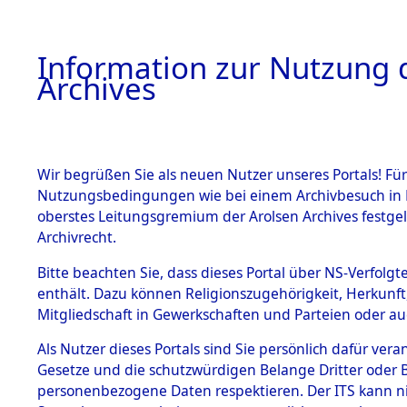
Information zur Nutzung d
Archives
HOME
BESTANDSBESCHREIBUNG
ARCHIVAL
Wir begrüßen Sie als neuen Nutzer unseres Portals! Für
Nutzungsbedingungen wie bei einem Archivbesuch in B
oberstes Leitungsgremium der Arolsen Archives festg
Archivrecht.
BESTÄNDE
Bitte beachten Sie, dass dieses Portal über NS-Verfolgte
Auswertun
enthält. Dazu können Religionszugehörigkeit, Herkunf
Mitgliedschaft in Gewerkschaften und Parteien oder auc
unbekannt
1.
Inhaftierungsdoku
mente
Als Nutzer dieses Portals sind Sie persönlich dafür vera
und unbek
Gesetze und die schutzwürdigen Belange Dritter oder B
5. Verschiedenes
personenbezogene Daten respektieren. Der ITS kann nic
5.3