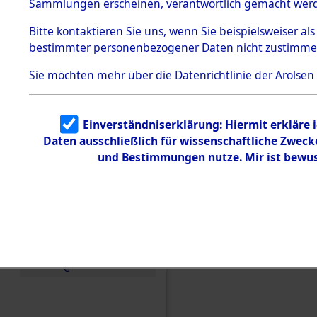
Konzentra
Sammlungen erscheinen, verantwortlich gemacht wer
Todesmärsche
5.3.1 Alliierte
Grabstätte
Bitte
kontaktieren
Sie uns, wenn Sie beispielsweiser al
Erhebungen
bestimmter personenbezogener Daten nicht zustimme
zu
0002 (846
Todesmärsch
en
Sie möchten mehr über die Datenrichtlinie der Arolsen
5.3.2
Versuchte
Identifizierun
Einverständniserklärung: Hiermit erkläre 
g
Daten ausschließlich für wissenschaftliche Zwec
5.3.3
Todesmärsch
und Bestimmungen nutze. Mir ist bewus
e /
Identifikation
unbekannter
Toter
5.3.5
Grabermittlu
ng /
Friedhofsplän
e