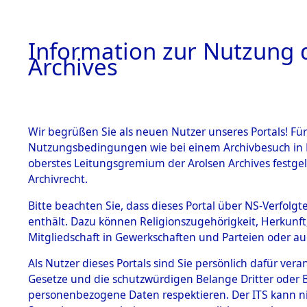
Information zur Nutzung d
Archives
HOME
BESTANDSBESCHREIBUNG
ARCHIVAL
Wir begrüßen Sie als neuen Nutzer unseres Portals! Für
Nutzungsbedingungen wie bei einem Archivbesuch in B
oberstes Leitungsgremium der Arolsen Archives festg
Archivrecht.
BESTÄNDE
Bitte beachten Sie, dass dieses Portal über NS-Verfolgte
Auswertun
enthält. Dazu können Religionszugehörigkeit, Herkunf
Mitgliedschaft in Gewerkschaften und Parteien oder auc
unbekannt
1.
Inhaftierungsdoku
mente
Als Nutzer dieses Portals sind Sie persönlich dafür vera
und unbek
Gesetze und die schutzwürdigen Belange Dritter oder B
5. Verschiedenes
personenbezogene Daten respektieren. Der ITS kann nic
5.3