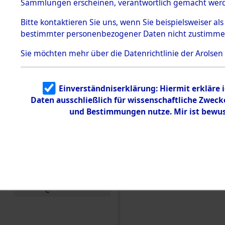
Konzentra
Sammlungen erscheinen, verantwortlich gemacht wer
Todesmärsche
5.3.1 Alliierte
Grabstätte
Bitte
kontaktieren
Sie uns, wenn Sie beispielsweiser al
Erhebungen
bestimmter personenbezogener Daten nicht zustimme
zu
0021 (846
Todesmärsch
en
Sie möchten mehr über die Datenrichtlinie der Arolsen
5.3.2
Versuchte
Identifizierun
Einverständniserklärung: Hiermit erkläre 
g
Daten ausschließlich für wissenschaftliche Zwec
5.3.3
Todesmärsch
und Bestimmungen nutze. Mir ist bewus
e /
Identifikation
unbekannter
Toter
5.3.5
Grabermittlu
ng /
Friedhofsplän
e