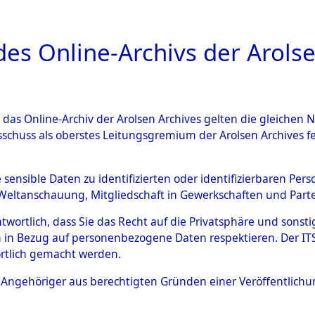
a
A
es Online-Archivs der Arolse
DIGITAL COLLEC
r das Online-Archiv der Arolsen Archives gelten die gleiche
ESCHREIBUNG
ARCHIVALE
ÜBERSICHT
BILD
sschuss als oberstes Leitungsgremium der Arolsen Archives 
gen von Daten über unbekan
e sensible Daten zu identifizierten oder identifizierbaren Pe
Weltanschauung, Mitgliedschaft in Gewerkschaften und Partei
r und unbekannte Todesopfe
antwortlich, dass Sie das Recht auf die Privatsphäre und sons
 in Bezug auf personenbezogene Daten respektieren. Der ITS k
ionslagern und deren Grabst
rtlich gemacht werden.
4611097)
ls Angehöriger aus berechtigten Gründen einer Veröffentlic