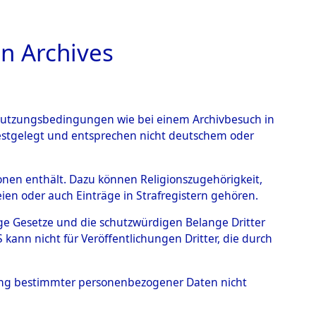
n Archives
TIONS ONLINE
n Nutzungsbedingungen wie bei einem Archivbesuch in
festgelegt und entsprechen nicht deutschem oder
nte ausländische
rsonen enthält. Dazu können Religionszugehörigkeit,
en oder auch Einträge in Strafregistern gehören.
r aus
tige Gesetze und die schutzwürdigen Belange Dritter
ann nicht für Veröffentlichungen Dritter, die durch
ätten.
→
0002 (84611031)
hung bestimmter personenbezogener Daten nicht