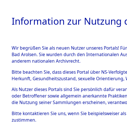
Information zur Nutzung d
Wir begrüßen Sie als neuen Nutzer unseres Portals! Fü
HOME
BESTANDSB
Bad Arolsen. Sie wurden durch den Internationalen Au
anderem nationalen Archivrecht.
BESTÄNDE
Auswertun
Bitte beachten Sie, dass dieses Portal über NS-Verfolgt
Herkunft, Gesundheitszustand, sexuelle Orientierung, 
Todesopfe
1.
Inhaftierungsdoku
Als Nutzer dieses Portals sind Sie persönlich dafür ver
mente
oder Betroffener sowie allgemein anerkannte Praktiken
Konzentrat
5. Verschiedenes
die Nutzung seiner Sammlungen erscheinen, verantwo
5.3
→
0066 (8
Bitte
kontaktieren
Sie uns, wenn Sie beispielsweiser a
Todesmärsche
zustimmen.
5.3.1 Alliierte
Erhebungen