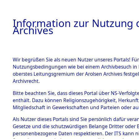
Information zur Nutzung d
Archives
HOME
BESTANDSBESCHREIBUNG
ARCHIVAL
Wir begrüßen Sie als neuen Nutzer unseres Portals! Für
Nutzungsbedingungen wie bei einem Archivbesuch in B
oberstes Leitungsgremium der Arolsen Archives festg
Archivrecht.
BESTÄNDE
Bitte beachten Sie, dass dieses Portal über NS-Verfolgte
Auswertun
enthält. Dazu können Religionszugehörigkeit, Herkunf
Mitgliedschaft in Gewerkschaften und Parteien oder auc
unbekannt
1.
Inhaftierungsdoku
mente
Als Nutzer dieses Portals sind Sie persönlich dafür vera
und unbek
Gesetze und die schutzwürdigen Belange Dritter oder B
5. Verschiedenes
personenbezogene Daten respektieren. Der ITS kann nic
5.3