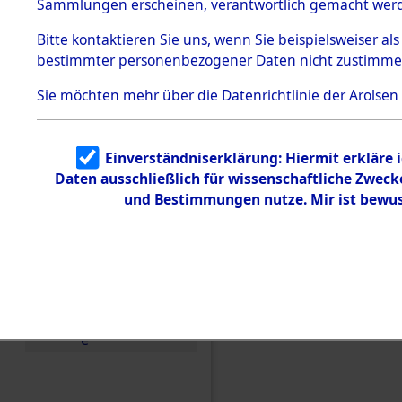
Konzentra
Sammlungen erscheinen, verantwortlich gemacht wer
Todesmärsche
5.3.1 Alliierte
Grabstätte
Bitte
kontaktieren
Sie uns, wenn Sie beispielsweiser al
Erhebungen
bestimmter personenbezogener Daten nicht zustimme
zu
0068 (846
Todesmärsch
en
Sie möchten mehr über die Datenrichtlinie der Arolsen
5.3.2
Versuchte
Identifizierun
Einverständniserklärung: Hiermit erkläre 
g
Daten ausschließlich für wissenschaftliche Zwec
5.3.3
Todesmärsch
und Bestimmungen nutze. Mir ist bewus
e /
Identifikation
unbekannter
Toter
5.3.5
Grabermittlu
ng /
Friedhofsplän
e