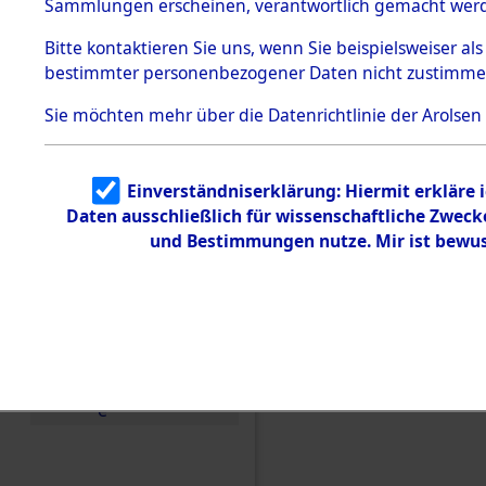
Konzentra
Sammlungen erscheinen, verantwortlich gemacht wer
Todesmärsche
5.3.1 Alliierte
Grabstätte
Bitte
kontaktieren
Sie uns, wenn Sie beispielsweiser al
Erhebungen
bestimmter personenbezogener Daten nicht zustimme
zu
0087 (846
Todesmärsch
en
Sie möchten mehr über die Datenrichtlinie der Arolsen
5.3.2
Versuchte
Identifizierun
Einverständniserklärung: Hiermit erkläre 
g
Daten ausschließlich für wissenschaftliche Zwec
5.3.3
Todesmärsch
und Bestimmungen nutze. Mir ist bewus
e /
Identifikation
unbekannter
Toter
5.3.5
Grabermittlu
ng /
Friedhofsplän
e