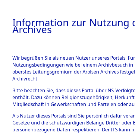
Information zur Nutzung d
Archives
HOME
BESTANDSBESCHREIBUNG
ARCHIVAL
Wir begrüßen Sie als neuen Nutzer unseres Portals! Für
Nutzungsbedingungen wie bei einem Archivbesuch in B
oberstes Leitungsgremium der Arolsen Archives festg
Archivrecht.
BESTÄNDE
Bitte beachten Sie, dass dieses Portal über NS-Verfolgte
Auswertun
enthält. Dazu können Religionszugehörigkeit, Herkunf
Mitgliedschaft in Gewerkschaften und Parteien oder auc
unbekannt
1.
Inhaftierungsdoku
mente
Als Nutzer dieses Portals sind Sie persönlich dafür vera
und unbek
Gesetze und die schutzwürdigen Belange Dritter oder B
5. Verschiedenes
personenbezogene Daten respektieren. Der ITS kann nic
5.3