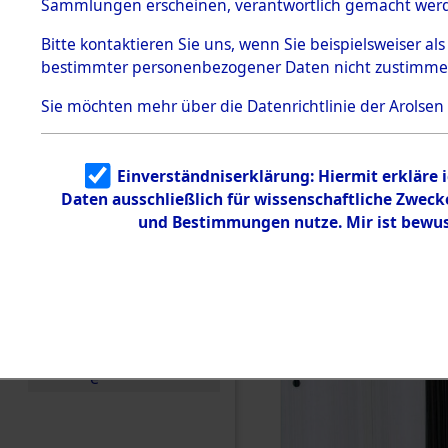
Konzentra
Sammlungen erscheinen, verantwortlich gemacht wer
Todesmärsche
5.3.1 Alliierte
Grabstätte
Bitte
kontaktieren
Sie uns, wenn Sie beispielsweiser al
Erhebungen
bestimmter personenbezogener Daten nicht zustimme
zu
Todesmärsch
en
Sie möchten mehr über die Datenrichtlinie der Arolsen
5.3.2
Versuchte
Identifizierun
Einverständniserklärung: Hiermit erkläre 
g
Daten ausschließlich für wissenschaftliche Zwec
5.3.3
Todesmärsch
und Bestimmungen nutze. Mir ist bewus
e /
Identifikation
unbekannter
Toter
5.3.5
Grabermittlu
ng /
Friedhofsplän
e