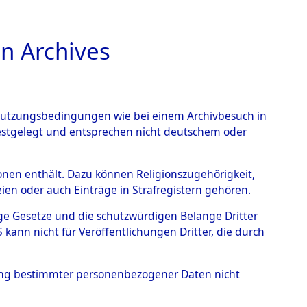
n Archives
TIONS ONLINE
n Nutzungsbedingungen wie bei einem Archivbesuch in
festgelegt und entsprechen nicht deutschem oder
nte ausländische
rsonen enthält. Dazu können Religionszugehörigkeit,
en oder auch Einträge in Strafregistern gehören.
r aus
tige Gesetze und die schutzwürdigen Belange Dritter
ann nicht für Veröffentlichungen Dritter, die durch
ätten.
→
0002 (84611249)
hung bestimmter personenbezogener Daten nicht