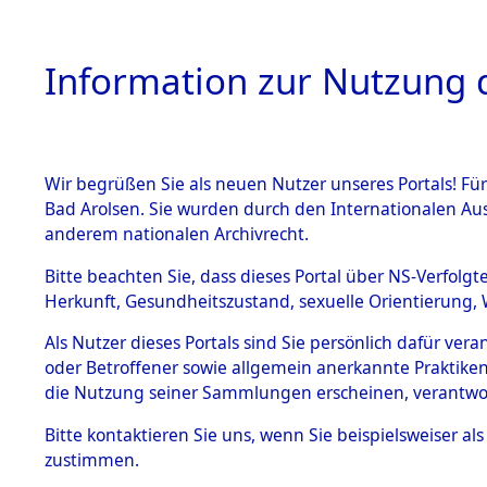
Information zur Nutzung d
Wir begrüßen Sie als neuen Nutzer unseres Portals! Fü
HOME
BESTANDSB
Bad Arolsen. Sie wurden durch den Internationalen Au
anderem nationalen Archivrecht.
BESTÄNDE
Auswertun
Bitte beachten Sie, dass dieses Portal über NS-Verfolgt
Herkunft, Gesundheitszustand, sexuelle Orientierung, 
Todesopfe
1.
Inhaftierungsdoku
Als Nutzer dieses Portals sind Sie persönlich dafür ver
mente
oder Betroffener sowie allgemein anerkannte Praktiken
Konzentrat
5. Verschiedenes
die Nutzung seiner Sammlungen erscheinen, verantwo
5.3
→
0055 (8
Bitte
kontaktieren
Sie uns, wenn Sie beispielsweiser a
Todesmärsche
zustimmen.
5.3.1 Alliierte
Erhebungen