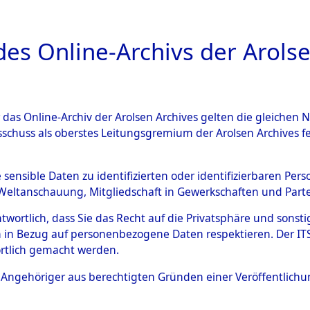
a
A
es Online-Archivs der Arolse
DIGITAL COLLEC
r das Online-Archiv der Arolsen Archives gelten die gleiche
ESCHREIBUNG
ARCHIVALE
ÜBERSICHT
BILD
sschuss als oberstes Leitungsgremium der Arolsen Archives 
gen von Daten über unbekan
e sensible Daten zu identifizierten oder identifizierbaren Pe
Weltanschauung, Mitgliedschaft in Gewerkschaften und Partei
r und unbekannte Todesopfe
antwortlich, dass Sie das Recht auf die Privatsphäre und sons
 in Bezug auf personenbezogene Daten respektieren. Der ITS k
ionslagern und deren Grabst
rtlich gemacht werden.
4611304)
ls Angehöriger aus berechtigten Gründen einer Veröffentlic