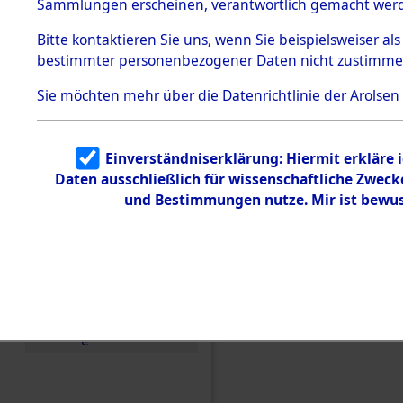
Konzentra
Sammlungen erscheinen, verantwortlich gemacht wer
Todesmärsche
5.3.1 Alliierte
Grabstätte
Bitte
kontaktieren
Sie uns, wenn Sie beispielsweiser al
Erhebungen
bestimmter personenbezogener Daten nicht zustimme
zu
0080 (846
Todesmärsch
en
Sie möchten mehr über die Datenrichtlinie der Arolsen
5.3.2
Versuchte
Identifizierun
Einverständniserklärung: Hiermit erkläre 
g
Daten ausschließlich für wissenschaftliche Zwec
5.3.3
Todesmärsch
und Bestimmungen nutze. Mir ist bewus
e /
Identifikation
unbekannter
Toter
5.3.5
Grabermittlu
ng /
Friedhofsplän
e