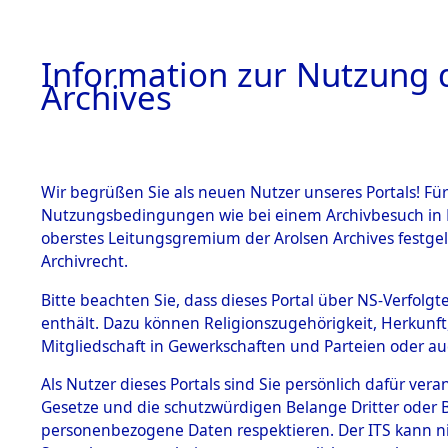
Information zur Nutzung d
Archives
HOME
BESTANDSBESCHREIBUNG
ARCHIVAL
Wir begrüßen Sie als neuen Nutzer unseres Portals! Für
Nutzungsbedingungen wie bei einem Archivbesuch in B
oberstes Leitungsgremium der Arolsen Archives festg
Archivrecht.
BESTÄNDE
Bitte beachten Sie, dass dieses Portal über NS-Verfolgte
Auswertun
enthält. Dazu können Religionszugehörigkeit, Herkunf
Mitgliedschaft in Gewerkschaften und Parteien oder auc
unbekannt
1.
Inhaftierungsdoku
mente
Als Nutzer dieses Portals sind Sie persönlich dafür vera
und unbek
Gesetze und die schutzwürdigen Belange Dritter oder B
5. Verschiedenes
personenbezogene Daten respektieren. Der ITS kann nic
5.3