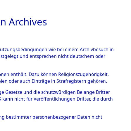
n Archives
TIONS ONLINE
n Nutzungsbedingungen wie bei einem Archivbesuch in
festgelegt und entsprechen nicht deutschem oder
nte ausländische
rsonen enthält. Dazu können Religionszugehörigkeit,
en oder auch Einträge in Strafregistern gehören.
r aus
tige Gesetze und die schutzwürdigen Belange Dritter
ann nicht für Veröffentlichungen Dritter, die durch
ätten.
→
0002 (84611249)
hung bestimmter personenbezogener Daten nicht