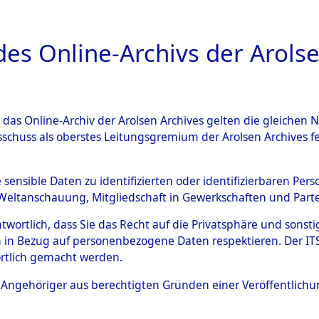
a
A
es Online-Archivs der Arolse
DIGITAL COLLEC
r das Online-Archiv der Arolsen Archives gelten die gleiche
ESCHREIBUNG
ARCHIVALE
ÜBERSICHT
BILD
sschuss als oberstes Leitungsgremium der Arolsen Archives 
gen von Daten über unbekan
e sensible Daten zu identifizierten oder identifizierbaren Pe
Weltanschauung, Mitgliedschaft in Gewerkschaften und Partei
r und unbekannte Todesopfe
antwortlich, dass Sie das Recht auf die Privatsphäre und sons
 in Bezug auf personenbezogene Daten respektieren. Der ITS k
ionslagern und deren Grabst
rtlich gemacht werden.
4611339)
ls Angehöriger aus berechtigten Gründen einer Veröffentlic