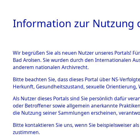
Information zur Nutzung d
Wir begrüßen Sie als neuen Nutzer unseres Portals! Fü
HOME
BESTANDSB
Bad Arolsen. Sie wurden durch den Internationalen Au
anderem nationalen Archivrecht.
BESTÄNDE
Auswertun
Bitte beachten Sie, dass dieses Portal über NS-Verfolgt
Herkunft, Gesundheitszustand, sexuelle Orientierung, 
Todesopfe
1.
Inhaftierungsdoku
Als Nutzer dieses Portals sind Sie persönlich dafür ver
mente
oder Betroffener sowie allgemein anerkannte Praktiken
Konzentrat
5. Verschiedenes
die Nutzung seiner Sammlungen erscheinen, verantwo
5.3
→
0090 (8
Bitte
kontaktieren
Sie uns, wenn Sie beispielsweiser a
Todesmärsche
zustimmen.
5.3.1 Alliierte
Erhebungen