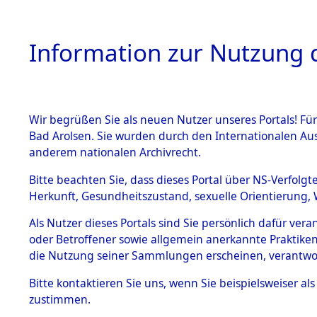
Information zur Nutzung d
Wir begrüßen Sie als neuen Nutzer unseres Portals! Fü
HOME
BESTANDSB
Bad Arolsen. Sie wurden durch den Internationalen Au
anderem nationalen Archivrecht.
BESTÄNDE
Auswertun
Bitte beachten Sie, dass dieses Portal über NS-Verfolgt
Herkunft, Gesundheitszustand, sexuelle Orientierung, 
Todesopfe
1.
Inhaftierungsdoku
Als Nutzer dieses Portals sind Sie persönlich dafür ver
mente
oder Betroffener sowie allgemein anerkannte Praktiken
Konzentrat
5. Verschiedenes
die Nutzung seiner Sammlungen erscheinen, verantwo
5.3
→
0016 (8
Bitte
kontaktieren
Sie uns, wenn Sie beispielsweiser a
Todesmärsche
zustimmen.
5.3.1 Alliierte
Erhebungen