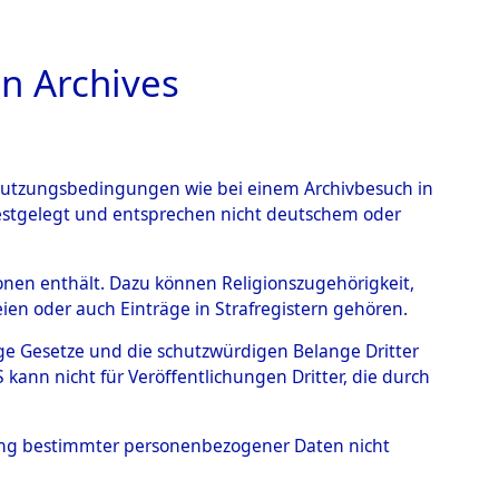
n Archives
TIONS ONLINE
n Nutzungsbedingungen wie bei einem Archivbesuch in
festgelegt und entsprechen nicht deutschem oder
nte ausländische
rsonen enthält. Dazu können Religionszugehörigkeit,
en oder auch Einträge in Strafregistern gehören.
r aus
tige Gesetze und die schutzwürdigen Belange Dritter
ann nicht für Veröffentlichungen Dritter, die durch
ätten.
→
0003 (84611354)
hung bestimmter personenbezogener Daten nicht