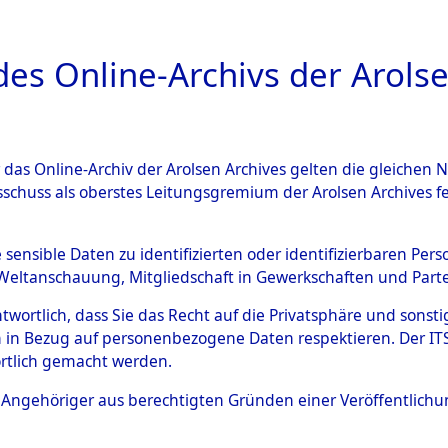
a
A
es Online-Archivs der Arolse
DIGITAL COLLEC
r das Online-Archiv der Arolsen Archives gelten die gleiche
ESCHREIBUNG
ARCHIVALE
ÜBERSICHT
BILD
sschuss als oberstes Leitungsgremium der Arolsen Archives 
gen von Daten über unbekan
e sensible Daten zu identifizierten oder identifizierbaren Pe
Weltanschauung, Mitgliedschaft in Gewerkschaften und Partei
r und unbekannte Todesopfe
antwortlich, dass Sie das Recht auf die Privatsphäre und sons
 in Bezug auf personenbezogene Daten respektieren. Der ITS k
ionslagern und deren Grabst
rtlich gemacht werden.
4611370)
ls Angehöriger aus berechtigten Gründen einer Veröffentlic