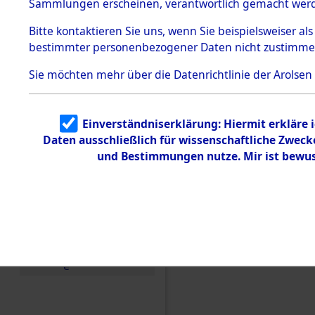
Konzentra
Sammlungen erscheinen, verantwortlich gemacht wer
Todesmärsche
5.3.1 Alliierte
Grabstätte
Bitte
kontaktieren
Sie uns, wenn Sie beispielsweiser al
Erhebungen
bestimmter personenbezogener Daten nicht zustimme
zu
0040 (846
Todesmärsch
en
Sie möchten mehr über die Datenrichtlinie der Arolsen
5.3.2
Versuchte
Identifizierun
Einverständniserklärung: Hiermit erkläre 
g
Daten ausschließlich für wissenschaftliche Zwec
5.3.3
Todesmärsch
und Bestimmungen nutze. Mir ist bewus
e /
Identifikation
unbekannter
Toter
5.3.5
Grabermittlu
ng /
Friedhofsplän
e