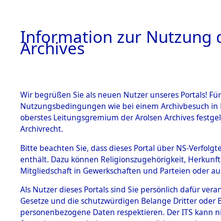
Information zur Nutzung d
Archives
HOME
BESTANDSBESCHREIBUNG
ARCHIVAL
Wir begrüßen Sie als neuen Nutzer unseres Portals! Für
Nutzungsbedingungen wie bei einem Archivbesuch in B
oberstes Leitungsgremium der Arolsen Archives festg
Archivrecht.
BESTÄNDE
Bitte beachten Sie, dass dieses Portal über NS-Verfolgte
Auswertun
enthält. Dazu können Religionszugehörigkeit, Herkunf
Mitgliedschaft in Gewerkschaften und Parteien oder auc
unbekannt
1.
Inhaftierungsdoku
mente
Als Nutzer dieses Portals sind Sie persönlich dafür vera
und unbek
Gesetze und die schutzwürdigen Belange Dritter oder B
5. Verschiedenes
personenbezogene Daten respektieren. Der ITS kann nic
5.3