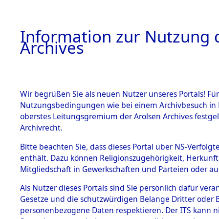
Information zur Nutzung d
Archives
HOME
BESTANDSBESCHREIBUNG
ARCHIVAL
Wir begrüßen Sie als neuen Nutzer unseres Portals! Für
Nutzungsbedingungen wie bei einem Archivbesuch in B
oberstes Leitungsgremium der Arolsen Archives festg
Archivrecht.
BESTÄNDE
Bitte beachten Sie, dass dieses Portal über NS-Verfolgte
Auswertun
enthält. Dazu können Religionszugehörigkeit, Herkunf
Mitgliedschaft in Gewerkschaften und Parteien oder auc
unbekannt
1.
Inhaftierungsdoku
mente
Als Nutzer dieses Portals sind Sie persönlich dafür vera
und unbek
Gesetze und die schutzwürdigen Belange Dritter oder B
5. Verschiedenes
personenbezogene Daten respektieren. Der ITS kann nic
5.3