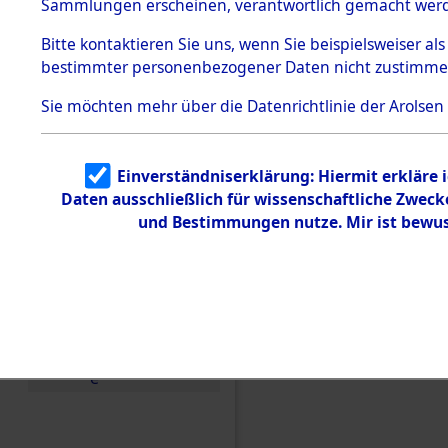
Konzentra
Sammlungen erscheinen, verantwortlich gemacht wer
Todesmärsche
5.3.1 Alliierte
Grabstätte
Bitte
kontaktieren
Sie uns, wenn Sie beispielsweiser al
Erhebungen
bestimmter personenbezogener Daten nicht zustimme
zu
0049 (846
Todesmärsch
en
Sie möchten mehr über die Datenrichtlinie der Arolsen
5.3.2
Versuchte
Identifizierun
Einverständniserklärung: Hiermit erkläre 
g
Daten ausschließlich für wissenschaftliche Zwec
5.3.3
Todesmärsch
und Bestimmungen nutze. Mir ist bewus
e /
Identifikation
unbekannter
Toter
5.3.5
Grabermittlu
ng /
Friedhofsplän
e