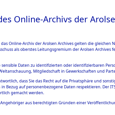
a
A
es Online-Archivs der Arolse
DIGITAL COLLEC
r das Online-Archiv der Arolsen Archives gelten die gleiche
ESCHREIBUNG
ARCHIVALE
ÜBERSICHT
BILD
sschuss als oberstes Leitungsgremium der Arolsen Archives 
gen von Daten über unbekan
e sensible Daten zu identifizierten oder identifizierbaren Pe
Weltanschauung, Mitgliedschaft in Gewerkschaften und Partei
r und unbekannte Todesopfe
antwortlich, dass Sie das Recht auf die Privatsphäre und sons
 in Bezug auf personenbezogene Daten respektieren. Der ITS k
ionslagern und deren Grabst
rtlich gemacht werden.
4611420)
ls Angehöriger aus berechtigten Gründen einer Veröffentlic