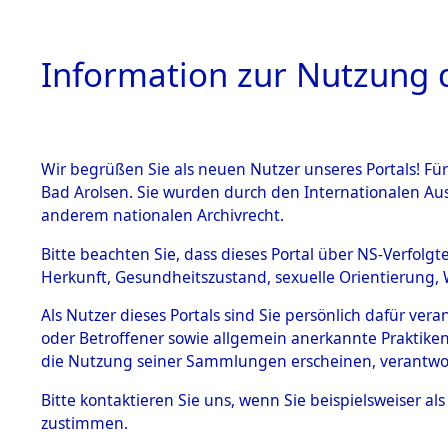
Information zur Nutzung d
Wir begrüßen Sie als neuen Nutzer unseres Portals! Fü
HOME
BESTANDSB
Bad Arolsen. Sie wurden durch den Internationalen Au
anderem nationalen Archivrecht.
BESTÄNDE
Auswertun
Bitte beachten Sie, dass dieses Portal über NS-Verfolgt
Herkunft, Gesundheitszustand, sexuelle Orientierung, 
Todesopfe
1.
Inhaftierungsdoku
Als Nutzer dieses Portals sind Sie persönlich dafür ver
mente
oder Betroffener sowie allgemein anerkannte Praktiken
Konzentrat
5. Verschiedenes
die Nutzung seiner Sammlungen erscheinen, verantwo
5.3
→
0066 (8
Bitte
kontaktieren
Sie uns, wenn Sie beispielsweiser a
Todesmärsche
zustimmen.
5.3.1 Alliierte
Erhebungen