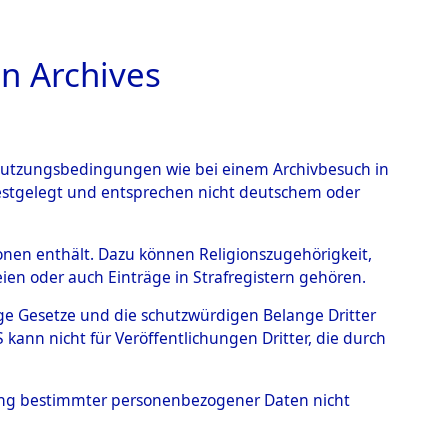
n Archives
TIONS ONLINE
n Nutzungsbedingungen wie bei einem Archivbesuch in
festgelegt und entsprechen nicht deutschem oder
nte ausländische
rsonen enthält. Dazu können Religionszugehörigkeit,
en oder auch Einträge in Strafregistern gehören.
r aus
tige Gesetze und die schutzwürdigen Belange Dritter
ann nicht für Veröffentlichungen Dritter, die durch
ätten.
→
0003 (84611354)
hung bestimmter personenbezogener Daten nicht