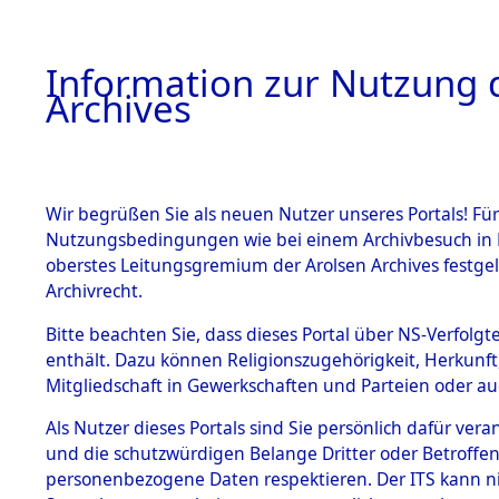
Information zur Nutzung d
Archives
HOME
BESTANDSBESCHREIBUNG
ARCHIVAL
Wir begrüßen Sie als neuen Nutzer unseres Portals! Für
Nutzungsbedingungen wie bei einem Archivbesuch in B
oberstes Leitungsgremium der Arolsen Archives festg
Archivrecht.
BESTÄNDE
Bitte beachten Sie, dass dieses Portal über NS-Verfolgte
Auskunftse
enthält. Dazu können Religionszugehörigkeit, Herkunf
Mitgliedschaft in Gewerkschaften und Parteien oder auc
1.
der Ident
Inhaftierungsdoku
mente
Als Nutzer dieses Portals sind Sie persönlich dafür vera
(84611432
und die schutzwürdigen Belange Dritter oder Betroffen
5. Verschiedenes
personenbezogene Daten respektieren. Der ITS kann nic
5.3