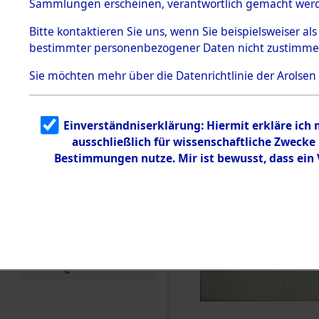
Sammlungen erscheinen, verantwortlich gemacht wer
Todesmärsche
5.3.1 Alliierte
Bitte
kontaktieren
Sie uns, wenn Sie beispielsweiser al
Erhebungen
bestimmter personenbezogener Daten nicht zustimme
zu
Todesmärsch
en
Sie möchten mehr über die Datenrichtlinie der Arolsen
5.3.2
Versuchte
Identifizierun
Einverständniserklärung: Hiermit erkläre ich
g
ausschließlich für wissenschaftliche Zweck
5.3.3
Todesmärsch
Bestimmungen nutze. Mir ist bewusst, dass ein
e /
Identifikation
unbekannter
Toter
5.3.5
Grabermittlu
ng /
Friedhofsplän
e