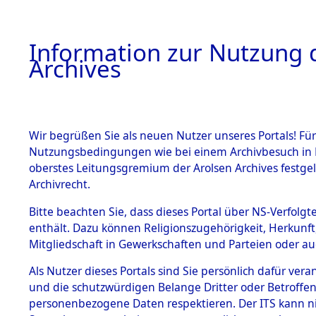
Information zur Nutzung d
Archives
HOME
BESTANDSBESCHREIBUNG
ARCHIVAL
Wir begrüßen Sie als neuen Nutzer unseres Portals! Für
Nutzungsbedingungen wie bei einem Archivbesuch in B
oberstes Leitungsgremium der Arolsen Archives festg
Archivrecht.
BESTÄNDE
Bitte beachten Sie, dass dieses Portal über NS-Verfolgte
Auskunftse
enthält. Dazu können Religionszugehörigkeit, Herkunf
Mitgliedschaft in Gewerkschaften und Parteien oder auc
1.
der Ident
Inhaftierungsdoku
mente
Als Nutzer dieses Portals sind Sie persönlich dafür vera
(84611432
und die schutzwürdigen Belange Dritter oder Betroffen
5. Verschiedenes
personenbezogene Daten respektieren. Der ITS kann nic
5.3