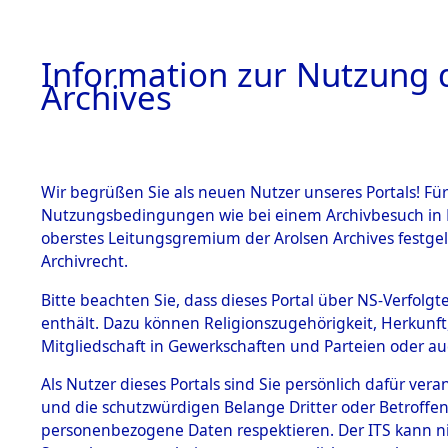
Information zur Nutzung d
Archives
HOME
BESTANDSBESCHREIBUNG
ARCHIVAL
Wir begrüßen Sie als neuen Nutzer unseres Portals! Für
Nutzungsbedingungen wie bei einem Archivbesuch in B
oberstes Leitungsgremium der Arolsen Archives festg
Archivrecht.
BESTÄNDE
Bitte beachten Sie, dass dieses Portal über NS-Verfolgte
Auskunftse
enthält. Dazu können Religionszugehörigkeit, Herkunf
Mitgliedschaft in Gewerkschaften und Parteien oder auc
1.
der Ident
Inhaftierungsdoku
mente
Als Nutzer dieses Portals sind Sie persönlich dafür vera
(84611432
und die schutzwürdigen Belange Dritter oder Betroffen
5. Verschiedenes
personenbezogene Daten respektieren. Der ITS kann nic
5.3