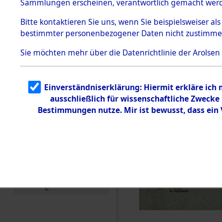
Sammlungen erscheinen, verantwortlich gemacht wer
Todesmärsche
5.3.1 Alliierte
Bitte
kontaktieren
Sie uns, wenn Sie beispielsweiser al
Erhebungen
bestimmter personenbezogener Daten nicht zustimme
zu
Todesmärsch
en
Sie möchten mehr über die Datenrichtlinie der Arolsen
5.3.2
Versuchte
Identifizierun
Einverständniserklärung: Hiermit erkläre ich
g
ausschließlich für wissenschaftliche Zweck
5.3.3
Todesmärsch
Bestimmungen nutze. Mir ist bewusst, dass ein
e /
Identifikation
unbekannter
Toter
5.3.5
Grabermittlu
ng /
Friedhofsplän
e