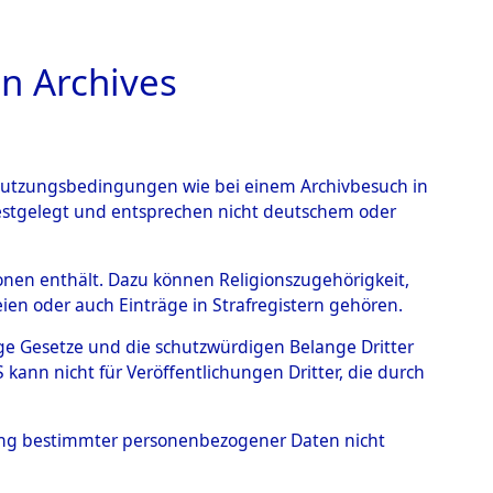
n Archives
TIONS ONLINE
n Nutzungsbedingungen wie bei einem Archivbesuch in
festgelegt und entsprechen nicht deutschem oder
n der
rsonen enthält. Dazu können Religionszugehörigkeit,
en oder auch Einträge in Strafregistern gehören.
4611432)
→
0126
tige Gesetze und die schutzwürdigen Belange Dritter
ann nicht für Veröffentlichungen Dritter, die durch
hung bestimmter personenbezogener Daten nicht