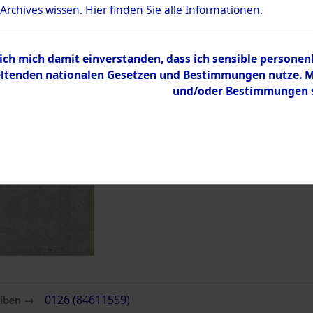
 Archives wissen.
Hier
finden Sie alle Informationen.
Übergeordnetes
Auskunftse
Dokument
Identifika
 ich mich damit einverstanden, dass ich sensible persone
tenden nationalen Gesetzen und Bestimmungen nutze. Mir
Inhalt
und/oder Bestimmungen st
Zur Übersicht
eiben →
0126 (84611559)