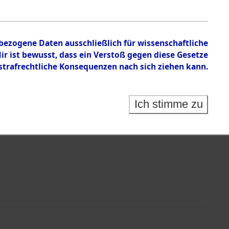
rteilung aus den Ergebnissen der
tionsmaßnahmen.
nbezogene Daten ausschließlich für wissenschaftliche
 ist bewusst, dass ein Verstoß gegen diese Gesetze
rafrechtliche Konsequenzen nach sich ziehen kann.
Ich stimme zu