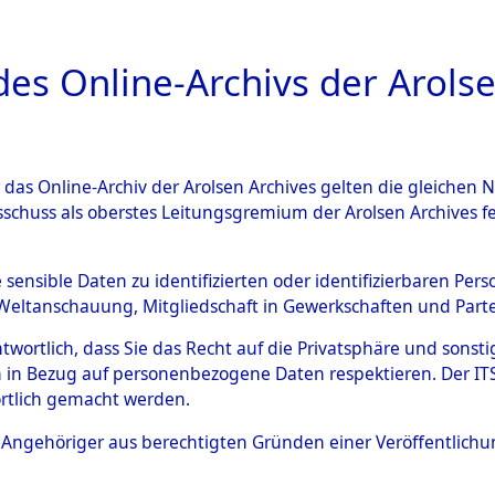
a
A
es Online-Archivs der Arolse
DIGITAL COLLEC
r das Online-Archiv der Arolsen Archives gelten die gleiche
ESCHREIBUNG
ARCHIVALE
ÜBERSICHT
BILD
sschuss als oberstes Leitungsgremium der Arolsen Archives 
rteilung aus den Ergebnisse
e sensible Daten zu identifizierten oder identifizierbaren Pe
Weltanschauung, Mitgliedschaft in Gewerkschaften und Partei
ationsmaßnahmen.
→
0001 (8
antwortlich, dass Sie das Recht auf die Privatsphäre und sons
 in Bezug auf personenbezogene Daten respektieren. Der ITS k
)
rtlich gemacht werden.
ls Angehöriger aus berechtigten Gründen einer Veröffentlic
0126 (84611559)