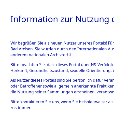
Information zur Nutzung d
Wir begrüßen Sie als neuen Nutzer unseres Portals! Fü
HOME
BESTANDSB
Bad Arolsen. Sie wurden durch den Internationalen Au
anderem nationalen Archivrecht.
BESTÄNDE
Auskunftse
Bitte beachten Sie, dass dieses Portal über NS-Verfolgt
Herkunft, Gesundheitszustand, sexuelle Orientierung, 
1.
Identifik
Inhaftierungsdoku
Als Nutzer dieses Portals sind Sie persönlich dafür ver
mente
oder Betroffener sowie allgemein anerkannte Praktiken
(84611559
5. Verschiedenes
die Nutzung seiner Sammlungen erscheinen, verantwo
5.3
Bitte
kontaktieren
Sie uns, wenn Sie beispielsweiser a
Todesmärsche
zustimmen.
5.3.1 Alliierte
Erhebungen