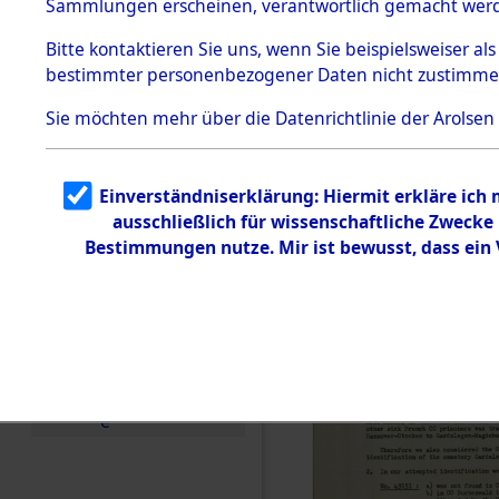
Sammlungen erscheinen, verantwortlich gemacht wer
Todesmärsche
5.3.1 Alliierte
Bitte
kontaktieren
Sie uns, wenn Sie beispielsweiser al
Erhebungen
bestimmter personenbezogener Daten nicht zustimme
zu
Todesmärsch
en
Sie möchten mehr über die Datenrichtlinie der Arolsen
5.3.2
Versuchte
Identifizierun
Einverständniserklärung: Hiermit erkläre ich
g
ausschließlich für wissenschaftliche Zweck
5.3.3
Todesmärsch
Bestimmungen nutze. Mir ist bewusst, dass ein
e /
Identifikation
unbekannter
Toter
5.3.5
Grabermittlu
ng /
Friedhofsplän
e