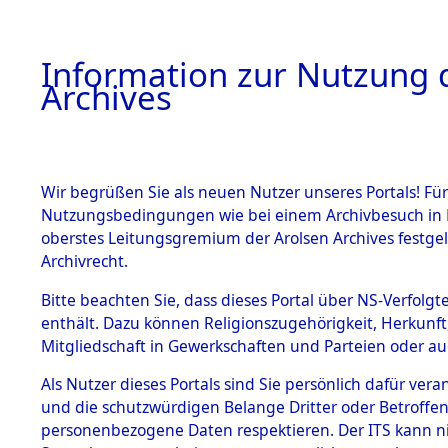
Information zur Nutzung d
Archives
HOME
BESTANDSBESCHREIBUNG
ARCHIVAL
Wir begrüßen Sie als neuen Nutzer unseres Portals! Für
Nutzungsbedingungen wie bei einem Archivbesuch in B
oberstes Leitungsgremium der Arolsen Archives festg
Archivrecht.
BESTÄNDE
Bitte beachten Sie, dass dieses Portal über NS-Verfolgte
Auskunftse
enthält. Dazu können Religionszugehörigkeit, Herkunf
Mitgliedschaft in Gewerkschaften und Parteien oder auc
1.
der Ident
Inhaftierungsdoku
mente
Als Nutzer dieses Portals sind Sie persönlich dafür vera
(84611432
und die schutzwürdigen Belange Dritter oder Betroffen
5. Verschiedenes
personenbezogene Daten respektieren. Der ITS kann nic
5.3