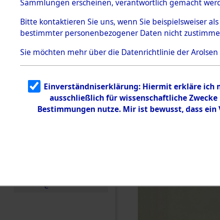
Sammlungen erscheinen, verantwortlich gemacht wer
Todesmärsche
5.3.1 Alliierte
Bitte
kontaktieren
Sie uns, wenn Sie beispielsweiser al
Erhebungen
bestimmter personenbezogener Daten nicht zustimme
zu
Todesmärsch
en
Sie möchten mehr über die Datenrichtlinie der Arolsen
5.3.2
Versuchte
Identifizierun
Einverständniserklärung: Hiermit erkläre ich
g
ausschließlich für wissenschaftliche Zweck
5.3.3
Todesmärsch
Bestimmungen nutze. Mir ist bewusst, dass ein
e /
Identifikation
unbekannter
Toter
5.3.5
Grabermittlu
ng /
Friedhofsplän
e