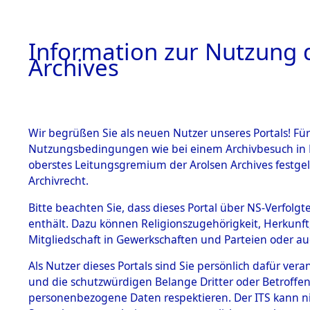
Information zur Nutzung d
Archives
HOME
BESTANDSBESCHREIBUNG
ARCHIVAL
Wir begrüßen Sie als neuen Nutzer unseres Portals! Für
Nutzungsbedingungen wie bei einem Archivbesuch in B
oberstes Leitungsgremium der Arolsen Archives festg
Archivrecht.
BESTÄNDE
Bitte beachten Sie, dass dieses Portal über NS-Verfolgte
Auskunftse
enthält. Dazu können Religionszugehörigkeit, Herkunf
Mitgliedschaft in Gewerkschaften und Parteien oder auc
1.
der Ident
Inhaftierungsdoku
mente
Als Nutzer dieses Portals sind Sie persönlich dafür vera
(84611432
und die schutzwürdigen Belange Dritter oder Betroffen
5. Verschiedenes
personenbezogene Daten respektieren. Der ITS kann nic
5.3