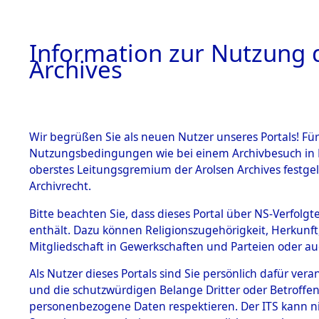
Information zur Nutzung d
Archives
HOME
BESTANDSBESCHREIBUNG
ARCHIVAL
Wir begrüßen Sie als neuen Nutzer unseres Portals! Für
Nutzungsbedingungen wie bei einem Archivbesuch in B
oberstes Leitungsgremium der Arolsen Archives festg
Archivrecht.
BESTÄNDE
Bitte beachten Sie, dass dieses Portal über NS-Verfolgte
Auskunftse
enthält. Dazu können Religionszugehörigkeit, Herkunf
Mitgliedschaft in Gewerkschaften und Parteien oder auc
1.
der Ident
Inhaftierungsdoku
mente
Als Nutzer dieses Portals sind Sie persönlich dafür vera
(84611432
und die schutzwürdigen Belange Dritter oder Betroffen
5. Verschiedenes
personenbezogene Daten respektieren. Der ITS kann nic
5.3