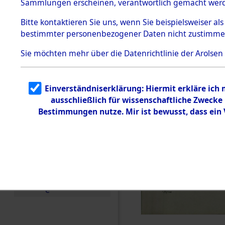
Sammlungen erscheinen, verantwortlich gemacht wer
Todesmärsche
5.3.1 Alliierte
Bitte
kontaktieren
Sie uns, wenn Sie beispielsweiser al
Erhebungen
bestimmter personenbezogener Daten nicht zustimme
zu
Todesmärsch
en
Sie möchten mehr über die Datenrichtlinie der Arolsen
5.3.2
Versuchte
Identifizierun
Einverständniserklärung: Hiermit erkläre ich
g
ausschließlich für wissenschaftliche Zweck
5.3.3
Todesmärsch
Bestimmungen nutze. Mir ist bewusst, dass ein
e /
Identifikation
unbekannter
Toter
5.3.5
Grabermittlu
ng /
Friedhofsplän
e