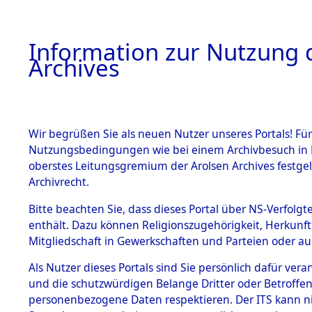
Information zur Nutzung d
Archives
HOME
BESTANDSBESCHREIBUNG
ARCHIVAL
Wir begrüßen Sie als neuen Nutzer unseres Portals! Für
Nutzungsbedingungen wie bei einem Archivbesuch in B
oberstes Leitungsgremium der Arolsen Archives festg
Archivrecht.
BESTÄNDE
Bitte beachten Sie, dass dieses Portal über NS-Verfolgte
Auskunftse
enthält. Dazu können Religionszugehörigkeit, Herkunf
Mitgliedschaft in Gewerkschaften und Parteien oder auc
1.
der Ident
Inhaftierungsdoku
mente
Als Nutzer dieses Portals sind Sie persönlich dafür vera
(84611432
und die schutzwürdigen Belange Dritter oder Betroffen
5. Verschiedenes
personenbezogene Daten respektieren. Der ITS kann nic
5.3