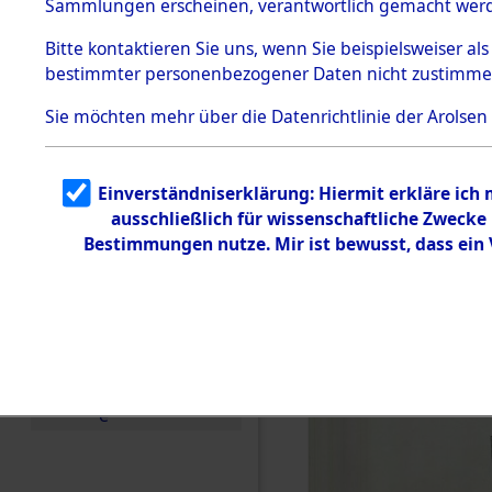
Sammlungen erscheinen, verantwortlich gemacht wer
Todesmärsche
5.3.1 Alliierte
Bitte
kontaktieren
Sie uns, wenn Sie beispielsweiser al
Erhebungen
bestimmter personenbezogener Daten nicht zustimme
zu
Todesmärsch
en
Sie möchten mehr über die Datenrichtlinie der Arolsen
5.3.2
Versuchte
Identifizierun
Einverständniserklärung: Hiermit erkläre ich
g
ausschließlich für wissenschaftliche Zweck
5.3.3
Todesmärsch
Bestimmungen nutze. Mir ist bewusst, dass ein
e /
Identifikation
unbekannter
Toter
5.3.5
Grabermittlu
ng /
Friedhofsplän
e