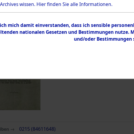
 Archives wissen.
Hier
finden Sie alle Informationen.
Übergeordnetes
Auskunftse
Dokument
Identifika
 ich mich damit einverstanden, dass ich sensible persone
tenden nationalen Gesetzen und Bestimmungen nutze. Mir
Inhalt
und/oder Bestimmungen st
Zur Übersicht
eiben →
0215 (84611648)