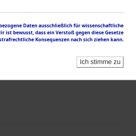
rteilung aus den Ergebnissen der
tionsmaßnahmen.
nbezogene Daten ausschließlich für wissenschaftliche
 ist bewusst, dass ein Verstoß gegen diese Gesetze
rafrechtliche Konsequenzen nach sich ziehen kann.
Ich stimme zu