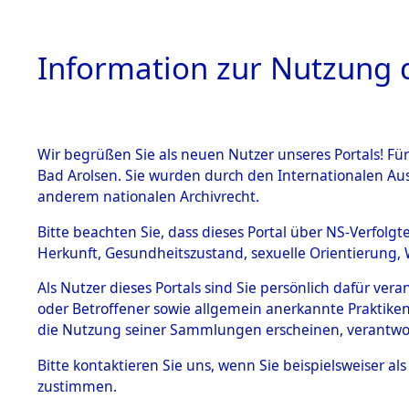
Information zur Nutzung d
Wir begrüßen Sie als neuen Nutzer unseres Portals! Fü
HOME
BESTANDSB
Bad Arolsen. Sie wurden durch den Internationalen Au
anderem nationalen Archivrecht.
BESTÄNDE
Auskunftse
Bitte beachten Sie, dass dieses Portal über NS-Verfolgt
Herkunft, Gesundheitszustand, sexuelle Orientierung, 
1.
Identifik
Inhaftierungsdoku
Als Nutzer dieses Portals sind Sie persönlich dafür ver
mente
oder Betroffener sowie allgemein anerkannte Praktiken
(84611648
5. Verschiedenes
die Nutzung seiner Sammlungen erscheinen, verantwo
5.3
Bitte
kontaktieren
Sie uns, wenn Sie beispielsweiser a
Todesmärsche
zustimmen.
5.3.1 Alliierte
Erhebungen