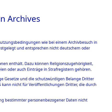
n Archives
TIONS ONLINE
n Nutzungsbedingungen wie bei einem Archivbesuch in
festgelegt und entsprechen nicht deutschem oder
n der
rsonen enthält. Dazu können Religionszugehörigkeit,
en oder auch Einträge in Strafregistern gehören.
4611432)
→
0215
tige Gesetze und die schutzwürdigen Belange Dritter
ann nicht für Veröffentlichungen Dritter, die durch
hung bestimmter personenbezogener Daten nicht