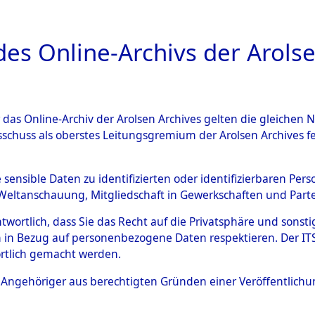
a
A
es Online-Archivs der Arolse
DIGITAL COLLEC
r das Online-Archiv der Arolsen Archives gelten die gleiche
ESCHREIBUNG
ARCHIVALE
ÜBERSICHT
BILD
sschuss als oberstes Leitungsgremium der Arolsen Archives 
rteilung aus den Ergebnisse
e sensible Daten zu identifizierten oder identifizierbaren Pe
Weltanschauung, Mitgliedschaft in Gewerkschaften und Partei
ationsmaßnahmen.
→
0001 (8
antwortlich, dass Sie das Recht auf die Privatsphäre und sons
 in Bezug auf personenbezogene Daten respektieren. Der ITS k
)
rtlich gemacht werden.
ls Angehöriger aus berechtigten Gründen einer Veröffentlic
0215 (84611648)