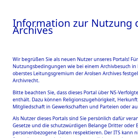
Information zur Nutzung d
Archives
HOME
BESTANDSBESCHREIBUNG
ARCHIVAL
Wir begrüßen Sie als neuen Nutzer unseres Portals! Für
Nutzungsbedingungen wie bei einem Archivbesuch in B
oberstes Leitungsgremium der Arolsen Archives festg
Archivrecht.
BESTÄNDE
Bitte beachten Sie, dass dieses Portal über NS-Verfolgte
Ergebnisse
enthält. Dazu können Religionszugehörigkeit, Herkunf
Mitgliedschaft in Gewerkschaften und Parteien oder auc
die einzel
1.
Inhaftierungsdoku
mente
Als Nutzer dieses Portals sind Sie persönlich dafür vera
Gemeinde
Gesetze und die schutzwürdigen Belange Dritter oder B
5. Verschiedenes
personenbezogene Daten respektieren. Der ITS kann nic
5.3