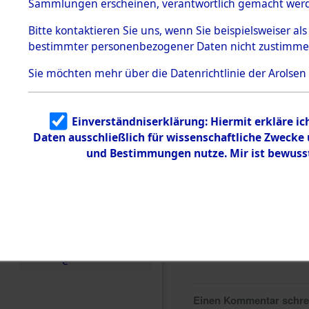
0008 (846
Sammlungen erscheinen, verantwortlich gemacht wer
Todesmärsche
5.3.1 Alliierte
Bitte
kontaktieren
Sie uns, wenn Sie beispielsweiser al
Erhebungen
bestimmter personenbezogener Daten nicht zustimme
zu
Todesmärsch
en
Sie möchten mehr über die Datenrichtlinie der Arolsen
5.3.2
Versuchte
Identifizierun
Einverständniserklärung: Hiermit erkläre i
g
Daten ausschließlich für wissenschaftliche Zweck
5.3.3
Todesmärsch
und Bestimmungen nutze. Mir ist bewuss
e /
Identifikation
unbekannter
Toter
5.3.5
Grabermittlu
ng /
Friedhofsplän
e
Einen Kommentar schr