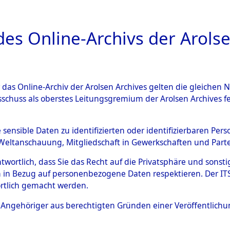
a
A
es Online-Archivs der Arolse
DIGITAL COLLEC
r das Online-Archiv der Arolsen Archives gelten die gleiche
ESCHREIBUNG
ARCHIVALE
ÜBERSICHT
BILD
sschuss als oberstes Leitungsgremium der Arolsen Archives 
 der Gräberermittlung für di
e sensible Daten zu identifizierten oder identifizierbaren Pe
Weltanschauung, Mitgliedschaft in Gewerkschaften und Partei
n.
→
0001 (84611664)
→
003
antwortlich, dass Sie das Recht auf die Privatsphäre und sons
 in Bezug auf personenbezogene Daten respektieren. Der ITS k
rtlich gemacht werden.
0037 (84611702)
ls Angehöriger aus berechtigten Gründen einer Veröffentlic
Übergeordnetes
Ergebnisse 