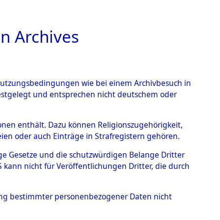
n Archives
TIONS ONLINE
n Nutzungsbedingungen wie bei einem Archivbesuch in
festgelegt und entsprechen nicht deutschem oder
e einzelnen betroffenen
rsonen enthält. Dazu können Religionszugehörigkeit,
en oder auch Einträge in Strafregistern gehören.
7 (84611702)
tige Gesetze und die schutzwürdigen Belange Dritter
ann nicht für Veröffentlichungen Dritter, die durch
hung bestimmter personenbezogener Daten nicht
der Gräberermittlung für die einzelnen betroffenen