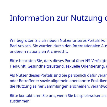
Information zur Nutzung d
Wir begrüßen Sie als neuen Nutzer unseres Portals! Fü
HOME
BESTANDSB
Bad Arolsen. Sie wurden durch den Internationalen Au
anderem nationalen Archivrecht.
BESTÄNDE
Ergebnisse
Bitte beachten Sie, dass dieses Portal über NS-Verfolgt
Herkunft, Gesundheitszustand, sexuelle Orientierung, 
1.
Gemeinde
Inhaftierungsdoku
Als Nutzer dieses Portals sind Sie persönlich dafür ver
mente
oder Betroffener sowie allgemein anerkannte Praktiken
5. Verschiedenes
die Nutzung seiner Sammlungen erscheinen, verantwo
5.3
Bitte
kontaktieren
Sie uns, wenn Sie beispielsweiser a
Todesmärsche
zustimmen.
5.3.1 Alliierte
Erhebungen