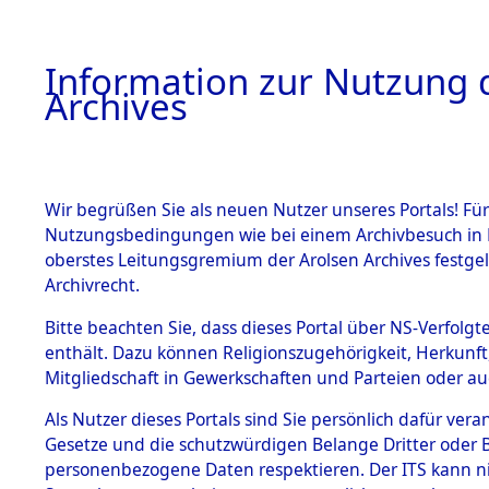
Information zur Nutzung d
Archives
HOME
BESTANDSBESCHREIBUNG
ARCHIVAL
Wir begrüßen Sie als neuen Nutzer unseres Portals! Für
Nutzungsbedingungen wie bei einem Archivbesuch in B
oberstes Leitungsgremium der Arolsen Archives festg
Archivrecht.
BESTÄNDE
Bitte beachten Sie, dass dieses Portal über NS-Verfolgte
Ergebnisse
enthält. Dazu können Religionszugehörigkeit, Herkunf
Mitgliedschaft in Gewerkschaften und Parteien oder auc
die einzel
1.
Inhaftierungsdoku
mente
Als Nutzer dieses Portals sind Sie persönlich dafür vera
Gemeinde
Gesetze und die schutzwürdigen Belange Dritter oder B
5. Verschiedenes
personenbezogene Daten respektieren. Der ITS kann nic
5.3