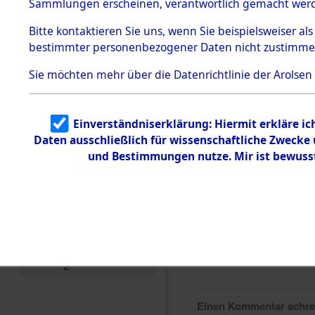
0065 (846
Sammlungen erscheinen, verantwortlich gemacht wer
Todesmärsche
5.3.1 Alliierte
Bitte
kontaktieren
Sie uns, wenn Sie beispielsweiser al
Erhebungen
bestimmter personenbezogener Daten nicht zustimme
zu
Todesmärsch
en
Sie möchten mehr über die Datenrichtlinie der Arolsen
5.3.2
Versuchte
Identifizierun
Einverständniserklärung: Hiermit erkläre i
g
Daten ausschließlich für wissenschaftliche Zweck
5.3.3
Todesmärsch
und Bestimmungen nutze. Mir ist bewuss
e /
Identifikation
unbekannter
Toter
5.3.5
Grabermittlu
ng /
Friedhofsplän
e
Einen Kommentar schr