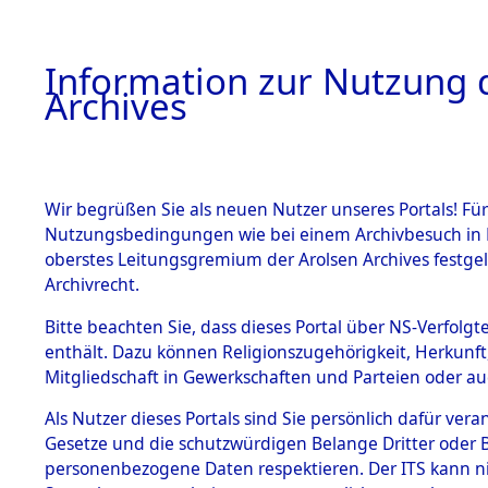
Information zur Nutzung d
Archives
HOME
BESTANDSBESCHREIBUNG
ARCHIVAL
Wir begrüßen Sie als neuen Nutzer unseres Portals! Für
Nutzungsbedingungen wie bei einem Archivbesuch in B
oberstes Leitungsgremium der Arolsen Archives festg
Archivrecht.
BESTÄNDE
Bitte beachten Sie, dass dieses Portal über NS-Verfolgte
Ergebnisse
enthält. Dazu können Religionszugehörigkeit, Herkunf
Mitgliedschaft in Gewerkschaften und Parteien oder auc
die einzel
1.
Inhaftierungsdoku
mente
Als Nutzer dieses Portals sind Sie persönlich dafür vera
Gemeinde
Gesetze und die schutzwürdigen Belange Dritter oder B
5. Verschiedenes
personenbezogene Daten respektieren. Der ITS kann nic
5.3