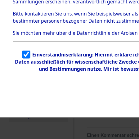
0102 (846
Sammlungen erscheinen, verantwortlich gemacht wer
Todesmärsche
5.3.1 Alliierte
Bitte
kontaktieren
Sie uns, wenn Sie beispielsweiser al
Erhebungen
bestimmter personenbezogener Daten nicht zustimme
zu
Todesmärsch
en
Sie möchten mehr über die Datenrichtlinie der Arolsen
5.3.2
Versuchte
Identifizierun
Einverständniserklärung: Hiermit erkläre i
g
Daten ausschließlich für wissenschaftliche Zweck
5.3.3
Todesmärsch
und Bestimmungen nutze. Mir ist bewuss
e /
Identifikation
unbekannter
Toter
5.3.5
Grabermittlu
ng /
Friedhofsplän
e
Einen Kommentar schr