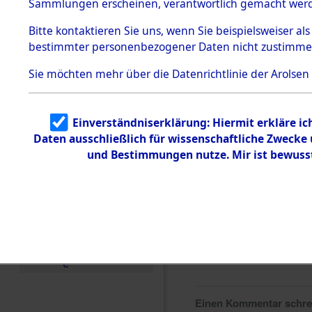
0138 (846
Sammlungen erscheinen, verantwortlich gemacht wer
Todesmärsche
5.3.1 Alliierte
Bitte
kontaktieren
Sie uns, wenn Sie beispielsweiser al
Erhebungen
bestimmter personenbezogener Daten nicht zustimme
zu
Todesmärsch
en
Sie möchten mehr über die Datenrichtlinie der Arolsen
5.3.2
Versuchte
Identifizierun
Einverständniserklärung: Hiermit erkläre i
g
Daten ausschließlich für wissenschaftliche Zweck
5.3.3
Todesmärsch
und Bestimmungen nutze. Mir ist bewuss
e /
Identifikation
unbekannter
Toter
5.3.5
Grabermittlu
ng /
Friedhofsplän
e
Einen Kommentar schr