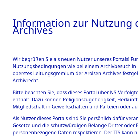
Information zur Nutzung d
Archives
HOME
BESTANDSBESCHREIBUNG
ARCHIVAL
Wir begrüßen Sie als neuen Nutzer unseres Portals! Für
Nutzungsbedingungen wie bei einem Archivbesuch in B
oberstes Leitungsgremium der Arolsen Archives festg
Archivrecht.
BESTÄNDE
Bitte beachten Sie, dass dieses Portal über NS-Verfolgte
Ergebnisse
enthält. Dazu können Religionszugehörigkeit, Herkunf
Mitgliedschaft in Gewerkschaften und Parteien oder auc
die einzel
1.
Inhaftierungsdoku
mente
Als Nutzer dieses Portals sind Sie persönlich dafür vera
Gemeinde
Gesetze und die schutzwürdigen Belange Dritter oder B
5. Verschiedenes
personenbezogene Daten respektieren. Der ITS kann nic
5.3