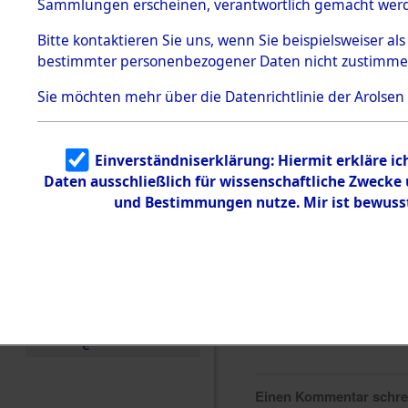
0142 (846
Sammlungen erscheinen, verantwortlich gemacht wer
Todesmärsche
5.3.1 Alliierte
Bitte
kontaktieren
Sie uns, wenn Sie beispielsweiser al
Erhebungen
bestimmter personenbezogener Daten nicht zustimme
zu
Todesmärsch
en
Sie möchten mehr über die Datenrichtlinie der Arolsen
5.3.2
Versuchte
Identifizierun
Einverständniserklärung: Hiermit erkläre i
g
Daten ausschließlich für wissenschaftliche Zweck
5.3.3
Todesmärsch
und Bestimmungen nutze. Mir ist bewuss
e /
Identifikation
unbekannter
Toter
5.3.5
Grabermittlu
ng /
Friedhofsplän
e
Einen Kommentar schr