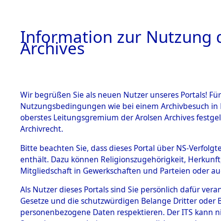
Information zur Nutzung d
Archives
HOME
BESTANDSBESCHREIBUNG
ARCHIVAL
Wir begrüßen Sie als neuen Nutzer unseres Portals! Für
Nutzungsbedingungen wie bei einem Archivbesuch in B
oberstes Leitungsgremium der Arolsen Archives festg
Archivrecht.
BESTÄNDE
Bitte beachten Sie, dass dieses Portal über NS-Verfolgte
Ergebnisse
enthält. Dazu können Religionszugehörigkeit, Herkunf
Mitgliedschaft in Gewerkschaften und Parteien oder auc
die einzel
1.
Inhaftierungsdoku
mente
Als Nutzer dieses Portals sind Sie persönlich dafür vera
Gemeinde
Gesetze und die schutzwürdigen Belange Dritter oder B
5. Verschiedenes
personenbezogene Daten respektieren. Der ITS kann nic
5.3