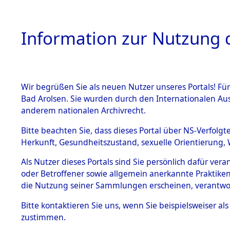
Information zur Nutzung d
Wir begrüßen Sie als neuen Nutzer unseres Portals! Fü
HOME
BESTANDSB
Bad Arolsen. Sie wurden durch den Internationalen Au
anderem nationalen Archivrecht.
BESTÄNDE
Ergebnisse
Bitte beachten Sie, dass dieses Portal über NS-Verfolgt
Herkunft, Gesundheitszustand, sexuelle Orientierung, 
1.
Gemeinde
Inhaftierungsdoku
Als Nutzer dieses Portals sind Sie persönlich dafür ver
mente
oder Betroffener sowie allgemein anerkannte Praktiken
5. Verschiedenes
die Nutzung seiner Sammlungen erscheinen, verantwo
5.3
Bitte
kontaktieren
Sie uns, wenn Sie beispielsweiser a
Todesmärsche
zustimmen.
5.3.1 Alliierte
Erhebungen