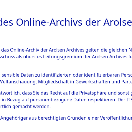
a
A
es Online-Archivs der Arolse
DIGITAL COLLEC
r das Online-Archiv der Arolsen Archives gelten die gleiche
ESCHREIBUNG
ARCHIVALE
ÜBERSICHT
BILD
sschuss als oberstes Leitungsgremium der Arolsen Archives 
 der Gräberermittlung für di
e sensible Daten zu identifizierten oder identifizierbaren Pe
Weltanschauung, Mitgliedschaft in Gewerkschaften und Partei
n.
→
0003 (84611830)
→
016
antwortlich, dass Sie das Recht auf die Privatsphäre und sons
 in Bezug auf personenbezogene Daten respektieren. Der ITS k
rtlich gemacht werden.
0166 (84611833)
ls Angehöriger aus berechtigten Gründen einer Veröffentlic
Übergeordnetes
Ergebnisse 