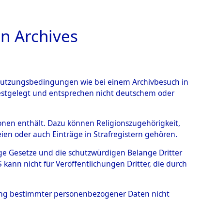
n Archives
TIONS ONLINE
n Nutzungsbedingungen wie bei einem Archivbesuch in
festgelegt und entsprechen nicht deutschem oder
e einzelnen betroffenen
rsonen enthält. Dazu können Religionszugehörigkeit,
en oder auch Einträge in Strafregistern gehören.
6 (84611833)
tige Gesetze und die schutzwürdigen Belange Dritter
ann nicht für Veröffentlichungen Dritter, die durch
hung bestimmter personenbezogener Daten nicht
der Gräberermittlung für die einzelnen betroffenen