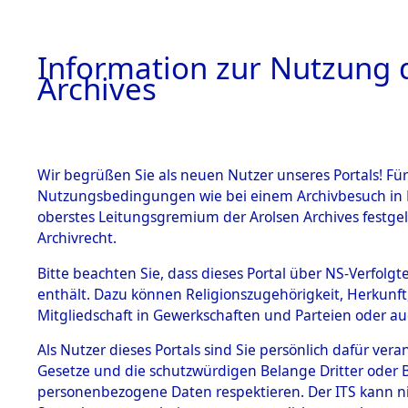
Information zur Nutzung d
Archives
HOME
BESTANDSBESCHREIBUNG
ARCHIVAL
Wir begrüßen Sie als neuen Nutzer unseres Portals! Für
Nutzungsbedingungen wie bei einem Archivbesuch in B
oberstes Leitungsgremium der Arolsen Archives festg
Archivrecht.
BESTÄNDE
Bitte beachten Sie, dass dieses Portal über NS-Verfolgte
Ergebnisse
enthält. Dazu können Religionszugehörigkeit, Herkunf
Mitgliedschaft in Gewerkschaften und Parteien oder auc
die einzel
1.
Inhaftierungsdoku
mente
Als Nutzer dieses Portals sind Sie persönlich dafür vera
Gemeinde
Gesetze und die schutzwürdigen Belange Dritter oder B
5. Verschiedenes
personenbezogene Daten respektieren. Der ITS kann nic
5.3