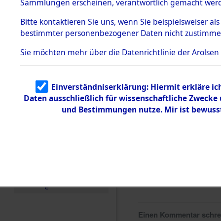
0183 (846
Sammlungen erscheinen, verantwortlich gemacht wer
Todesmärsche
5.3.1 Alliierte
Bitte
kontaktieren
Sie uns, wenn Sie beispielsweiser al
Erhebungen
bestimmter personenbezogener Daten nicht zustimme
zu
Todesmärsch
en
Sie möchten mehr über die Datenrichtlinie der Arolsen
5.3.2
Versuchte
Identifizierun
Einverständniserklärung: Hiermit erkläre i
g
Daten ausschließlich für wissenschaftliche Zweck
5.3.3
Todesmärsch
und Bestimmungen nutze. Mir ist bewuss
e /
Identifikation
unbekannter
Toter
5.3.5
Grabermittlu
ng /
Friedhofsplän
e
Einen Kommentar schr