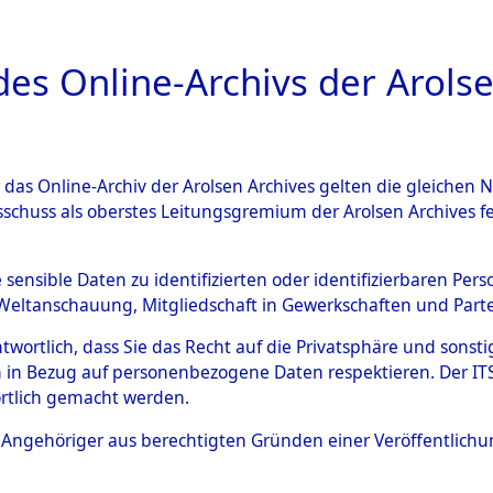
a
A
es Online-Archivs der Arolse
DIGITAL COLLEC
r das Online-Archiv der Arolsen Archives gelten die gleiche
ESCHREIBUNG
ARCHIVALE
ÜBERSICHT
BILD
sschuss als oberstes Leitungsgremium der Arolsen Archives 
 der Gräberermittlung für di
e sensible Daten zu identifizierten oder identifizierbaren Pe
Weltanschauung, Mitgliedschaft in Gewerkschaften und Partei
n.
→
0003 (84611830)
→
020
antwortlich, dass Sie das Recht auf die Privatsphäre und sons
 in Bezug auf personenbezogene Daten respektieren. Der ITS k
rtlich gemacht werden.
0204 (84611871)
ls Angehöriger aus berechtigten Gründen einer Veröffentlic
Übergeordnetes
Ergebnisse 