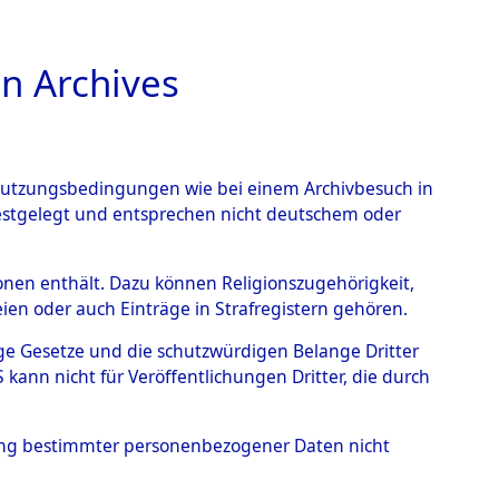
n Archives
TIONS ONLINE
n Nutzungsbedingungen wie bei einem Archivbesuch in
festgelegt und entsprechen nicht deutschem oder
e einzelnen betroffenen
rsonen enthält. Dazu können Religionszugehörigkeit,
en oder auch Einträge in Strafregistern gehören.
4 (84611871)
tige Gesetze und die schutzwürdigen Belange Dritter
ann nicht für Veröffentlichungen Dritter, die durch
hung bestimmter personenbezogener Daten nicht
der Gräberermittlung für die einzelnen betroffenen