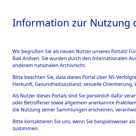
Information zur Nutzung d
Wir begrüßen Sie als neuen Nutzer unseres Portals! Fü
HOME
BESTANDSB
Bad Arolsen. Sie wurden durch den Internationalen Au
anderem nationalen Archivrecht.
BESTÄNDE
Ergebnisse
Bitte beachten Sie, dass dieses Portal über NS-Verfolgt
Herkunft, Gesundheitszustand, sexuelle Orientierung, 
1.
Gemeinde
Inhaftierungsdoku
Als Nutzer dieses Portals sind Sie persönlich dafür ver
mente
oder Betroffener sowie allgemein anerkannte Praktiken
5. Verschiedenes
die Nutzung seiner Sammlungen erscheinen, verantwo
5.3
Bitte
kontaktieren
Sie uns, wenn Sie beispielsweiser a
Todesmärsche
zustimmen.
5.3.1 Alliierte
Erhebungen